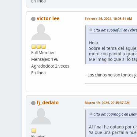
En línea
victor-lee
Febrero 26, 2024, 10:03:41 AM
Cita de: e350afull en Feb
Hola.
Sobre el tema del aguje
Full Member
moto con pantalla grande
Me imagino que si lo tap
Mensajes: 196
Agradecido: 2 veces
En línea
- Los chinos no son tontos ja
fj_dedalo
Marzo 19, 2024, 09:45:37 AM
Cita de: copmagic en Ener
Al final he optado por u
Ya que una pantalla nu
Newbie