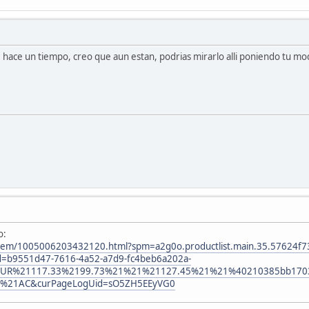
10 hace un tiempo, creo que aun estan, podrias mirarlo alli poniendo tu 
o:
m/item/1005006203432120.html?spm=a2g0o.productlist.main.35.57624
d=b9551d47-7616-4a52-a7d9-fc4beb6a202a-
1EUR%21117.33%2199.73%21%21%21127.45%21%21%40210385bb170
%21AC&curPageLogUid=sO5ZH5EEyVG0