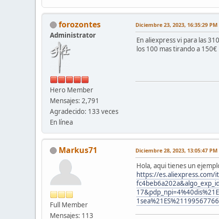
forozontes
Diciembre 23, 2023, 16:35:29 PM
Administrator
En aliexpress vi para las 3
los 100 mas tirando a 150€
Hero Member
Mensajes: 2,791
Agradecido: 133 veces
En línea
Markus71
Diciembre 28, 2023, 13:05:47 PM
Hola, aqui tienes un ejempl
https://es.aliexpress.co
fc4beb6a202a&algo_exp_i
17&pdp_npi=4%40dis%2
1sea%21ES%21199567766
Full Member
Mensajes: 113