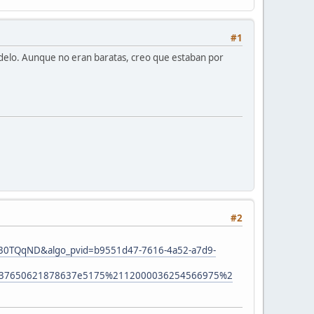
#1
modelo. Aunque no eran baratas, creo que estaban por
#2
f730TQqND&algo_pvid=b9551d47-7616-4a52-a7d9-
37650621878637e5175%2112000036254566975%2