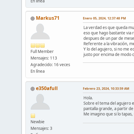
En línea
Markus71
Enero 05, 2024, 12:37:48 PM
La verdad es que queda muy
eso que hago bastante via r
despues de un par de mese
Referente a la vibración, m
Y lo del agujero, si no me 
Full Member
justo por encima de modo qu
Mensajes: 113
Agradecido: 16 veces
En línea
e350afull
Febrero 23, 2024, 10:33:59 AM
Hola.
Sobre el tema del agujero e
pantalla grande, a partir de
Me imagino que si lo tapas, 
Newbie
Mensajes: 3