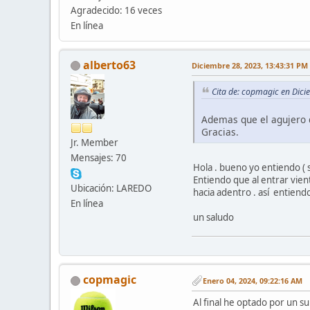
Agradecido: 16 veces
En línea
alberto63
Diciembre 28, 2023, 13:43:31 PM
Cita de: copmagic en Dic
Ademas que el agujero q
Gracias.
Jr. Member
Mensajes: 70
Hola . bueno yo entiendo ( s
Entiendo que al entrar vie
Ubicación: LAREDO
hacia adentro . así entiend
En línea
un saludo
copmagic
Enero 04, 2024, 09:22:16 AM
Al final he optado por un su