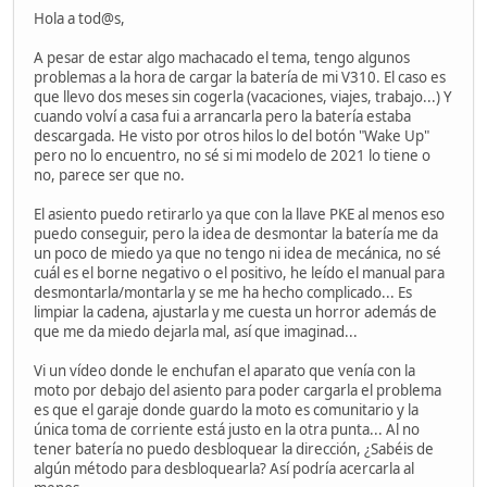
Hola a tod@s,
A pesar de estar algo machacado el tema, tengo algunos
problemas a la hora de cargar la batería de mi V310. El caso es
que llevo dos meses sin cogerla (vacaciones, viajes, trabajo...) Y
cuando volví a casa fui a arrancarla pero la batería estaba
descargada. He visto por otros hilos lo del botón "Wake Up"
pero no lo encuentro, no sé si mi modelo de 2021 lo tiene o
no, parece ser que no.
El asiento puedo retirarlo ya que con la llave PKE al menos eso
puedo conseguir, pero la idea de desmontar la batería me da
un poco de miedo ya que no tengo ni idea de mecánica, no sé
cuál es el borne negativo o el positivo, he leído el manual para
desmontarla/montarla y se me ha hecho complicado... Es
limpiar la cadena, ajustarla y me cuesta un horror además de
que me da miedo dejarla mal, así que imaginad...
Vi un vídeo donde le enchufan el aparato que venía con la
moto por debajo del asiento para poder cargarla el problema
es que el garaje donde guardo la moto es comunitario y la
única toma de corriente está justo en la otra punta... Al no
tener batería no puedo desbloquear la dirección, ¿Sabéis de
algún método para desbloquearla? Así podría acercarla al