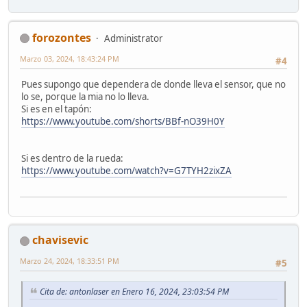
forozontes
Administrator
Marzo 03, 2024, 18:43:24 PM
#4
Pues supongo que dependera de donde lleva el sensor, que no
lo se, porque la mia no lo lleva.
Si es en el tapón:
https://www.youtube.com/shorts/BBf-nO39H0Y
Si es dentro de la rueda:
https://www.youtube.com/watch?v=G7TYH2zixZA
chavisevic
Marzo 24, 2024, 18:33:51 PM
#5
Cita de: antonlaser en Enero 16, 2024, 23:03:54 PM