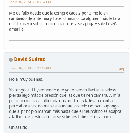
Enero 16, 2024, 23:03:54 PM
Me da fallo desde que la compré cada 2 por 3 me lo an
cambiado delante mia y hace lo mismo ...a alguien más le falla
es el trasero sobre todo en carretera se apaga y sale la señal
amarilla
David Suárez
Enero 16, 2024, 23:23:48 PM
#1
Hola, muy buenas.
Yo tengo la U1 y entiendo que yo teniendo llantas tubeless
pierda algo más de presión que las que tienen cámara. A mí al
principio me salía fallo cada dos por tres y la levaba a inflar,
pero ahora casi no me sale aunque lo suelo revisar. Supongo
que al principio marcan más hasta que el neumático se adapta
a la llanta; en este caso no sé si tienes tubeless o cámara.
Un saludo.