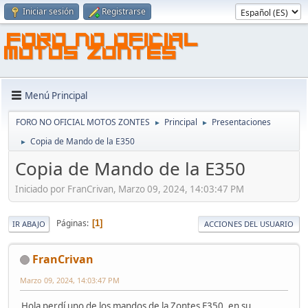
Iniciar sesión
Registrarse
FORO NO OFICIAL
MOTOS ZONTES
Menú Principal
FORO NO OFICIAL MOTOS ZONTES
Principal
Presentaciones
►
►
Copia de Mando de la E350
►
Copia de Mando de la E350
Iniciado por FranCrivan, Marzo 09, 2024, 14:03:47 PM
Páginas
1
IR ABAJO
ACCIONES DEL USUARIO
FranCrivan
Marzo 09, 2024, 14:03:47 PM
Hola perdí uno de los mandos de la Zontes E350, en su