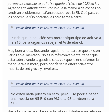
parque de vehículos español se quedó al cierre de 2022 en los
14,9 años de antigüedad
". Por lo que la mayoría de coches no
tendrían problema si mañana desaparece la E5. Qué pasa con
los pocos que sí lo notarían, es otro tema a parte.
Cita de: forozontes en Marzo 19, 2024, 20:18:59 PM
Puede que la solución sea meter algun tipo de aditivo a
la e10, para digamos rebajar el % de etanol.
Muy buena idea. Buscando rápidamente parece que existen
varios en el mercado. No es lo más conveniente, tener que
estar aderezando la gasolina cada vez que le enchufemos la
manguera a la moto, pero podría ser la diferencia entre
muerta de sed y viva y revoltosa.
Cita de: forozontes en Marzo 19, 2024, 20:18:59 PM
No estoy nada puesto en esto, pero... se podria hacer
una mezcla de 95 E10 con 98? o la 98 tambien sera
e10?
Hasta lo que sé, son dos características distintas y sin relación.