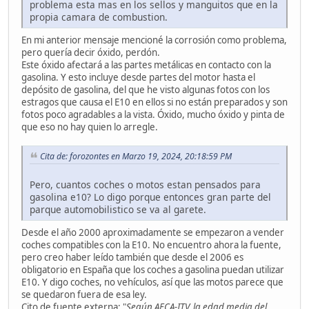
problema esta mas en los sellos y manguitos que en la
propia camara de combustion.
En mi anterior mensaje mencioné la corrosión como problema,
pero quería decir óxido, perdón.
Este óxido afectará a las partes metálicas en contacto con la
gasolina. Y esto incluye desde partes del motor hasta el
depósito de gasolina, del que he visto algunas fotos con los
estragos que causa el E10 en ellos si no están preparados y son
fotos poco agradables a la vista. Óxido, mucho óxido y pinta de
que eso no hay quien lo arregle.
Cita de: forozontes en Marzo 19, 2024, 20:18:59 PM
Pero, cuantos coches o motos estan pensados para
gasolina e10? Lo digo porque entonces gran parte del
parque automobilistico se va al garete.
Desde el año 2000 aproximadamente se empezaron a vender
coches compatibles con la E10. No encuentro ahora la fuente,
pero creo haber leído también que desde el 2006 es
obligatorio en España que los coches a gasolina puedan utilizar
E10. Y digo coches, no vehículos, así que las motos parece que
se quedaron fuera de esa ley.
Cito de fuente externa: "
Según AECA-ITV, la edad media del