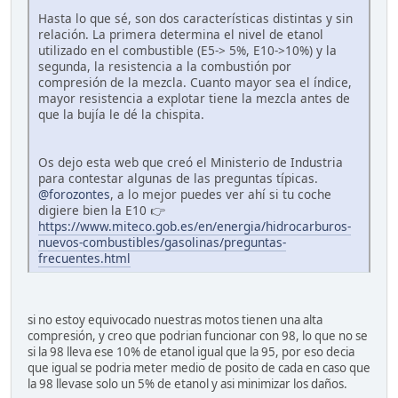
Hasta lo que sé, son dos características distintas y sin
relación. La primera determina el nivel de etanol
utilizado en el combustible (E5-> 5%, E10->10%) y la
segunda, la resistencia a la combustión por
compresión de la mezcla. Cuanto mayor sea el índice,
mayor resistencia a explotar tiene la mezcla antes de
que la bujía le dé la chispita.
Os dejo esta web que creó el Ministerio de Industria
para contestar algunas de las preguntas típicas.
@forozontes
, a lo mejor puedes ver ahí si tu coche
digiere bien la E10 👉
https://www.miteco.gob.es/en/energia/hidrocarburos-
nuevos-combustibles/gasolinas/preguntas-
frecuentes.html
si no estoy equivocado nuestras motos tienen una alta
compresión, y creo que podrian funcionar con 98, lo que no se
si la 98 lleva ese 10% de etanol igual que la 95, por eso decia
que igual se podria meter medio de posito de cada en caso que
la 98 llevase solo un 5% de etanol y asi minimizar los daños.