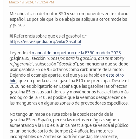
Marzo 19, 2024, 17:39:54 PM
Me ciño al caso del motor 350 y sus componentes en territorio
español. Es posible que lo de abajo se aplique a otros modelos
y países.
🗒 Referencia sobre qué es el gasohol 👉
https://es.wikipedia.org/wiki/Gasohol
Leyendo el
manual de propietario de la E350 modelo 2023
(página 35, sección "
Consejos para la gasolina, aceite motor y
refrigerante
", subsección "
Gasolina
"), se menciona que se debe
usar gasolina E5 de 95 octanos como carburante de la moto.
Dejando el octanaje aparte, del que ya se habló en
este otro
hilo
, que no pueda usarse gasolina E10 me preocupa. Desde el
2020 no es obligatorio en España que las gasolineras ofrezcan
gasolina E5 en sus surtidores, y moviéndonos hacia el lado más
ecológico de la E10, es posible que la veamos desaparecer de
las mangueras en algunas zonas o de proveedores específicos.
No tengo un mapa de ruta sobre la obsolescencia de la
gasolina E5 en España, pero si las metas ecológicas siguen
aumentando y la E10 es la única mezcla que se venda al público
en un periodo corto de tiempo (2-4 años), los motores
incompatibles de Zontes se podrían quedar, literalmente,