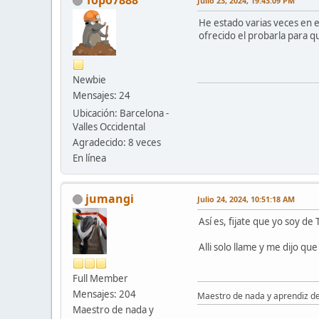
Julio 23, 2024, 19:43:09 PM
He estado varias veces en e
ofrecido el probarla para q
Newbie
Mensajes: 24
Ubicación: Barcelona -
Valles Occidental
Agradecido: 8 veces
En línea
jumangi
Julio 24, 2024, 10:51:18 AM
Así es, fijate que yo soy de
Alli solo llame y me dijo qu
Full Member
Mensajes: 204
Maestro de nada y aprendiz d
Maestro de nada y