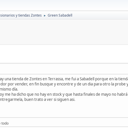
sionarios y tiendas Zontes
Green Sabadell
►
y una tienda de Zontes en Terrassa, me fui a Sabadell porque en la tienda
or por vender, en fin busque y encontre y de un dia para otro la probe 
 mismo día.
hoy me ha dicho que no hay en stock y que hasta finales de mayo no habrá as
tregarmela, buen trato a ver si siguen asi.
e todo