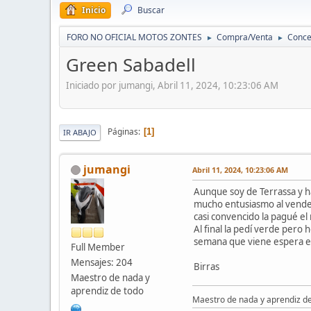
Inicio
Buscar
FORO NO OFICIAL MOTOS ZONTES
Compra/Venta
Conce
►
►
Green Sabadell
Iniciado por jumangi, Abril 11, 2024, 10:23:06 AM
Páginas
1
IR ABAJO
jumangi
Abril 11, 2024, 10:23:06 AM
Aunque soy de Terrassa y ha
mucho entusiasmo al vended
casi convencido la pagué el
Al final la pedí verde pero 
semana que viene espera en
Full Member
Mensajes: 204
Birras
Maestro de nada y
aprendiz de todo
Maestro de nada y aprendiz d