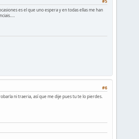
#5
ocasiones es el que uno espera y en todas ellas me han
iais....
#6
obarla ni traeria, así que me dije pues tu te lo pierdes.