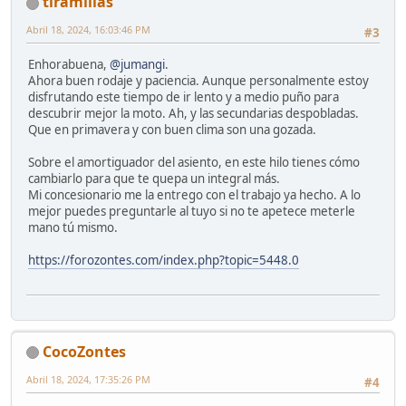
tiramillas
Abril 18, 2024, 16:03:46 PM
#3
Enhorabuena,
@jumangi
.
Ahora buen rodaje y paciencia. Aunque personalmente estoy
disfrutando este tiempo de ir lento y a medio puño para
descubrir mejor la moto. Ah, y las secundarias despobladas.
Que en primavera y con buen clima son una gozada.
Sobre el amortiguador del asiento, en este hilo tienes cómo
cambiarlo para que te quepa un integral más.
Mi concesionario me la entrego con el trabajo ya hecho. A lo
mejor puedes preguntarle al tuyo si no te apetece meterle
mano tú mismo.
https://forozontes.com/index.php?topic=5448.0
CocoZontes
Abril 18, 2024, 17:35:26 PM
#4