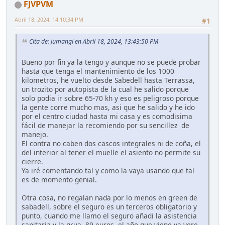
FJVPVM
Abril 18, 2024, 14:10:34 PM
#1
Cita de: jumangi en Abril 18, 2024, 13:43:50 PM
Bueno por fin ya la tengo y aunque no se puede probar
hasta que tenga el mantenimiento de los 1000
kilometros, he vuelto desde Sabedell hasta Terrassa,
un trozito por autopista de la cual he salido porque
solo podia ir sobre 65-70 kh y eso es peligroso porque
la gente corre mucho mas, asi que he salido y he ido
por el centro ciudad hasta mi casa y es comodisima
fácil de manejar la recomiendo por su sencillez de
manejo.
El contra no caben dos cascos integrales ni de coña, el
del interior al tener el muelle el asiento no permite su
cierre.
Ya iré comentando tal y como la vaya usando que tal
es de momento genial.
Otra cosa, no regalan nada por lo menos en green de
sabadell, sobre el seguro es un terceros obligatorio y
punto, cuando me llamo el seguro añadi la asistencia
sanitaria y la grua, 89 euros, el año que viene ya vere