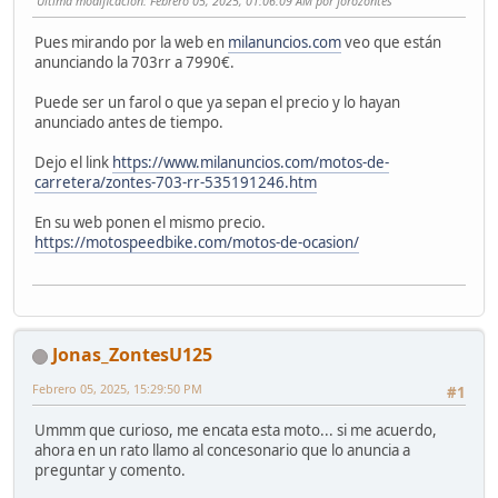
Ultima modificación
: Febrero 05, 2025, 01:06:09 AM por forozontes
Pues mirando por la web en
milanuncios.com
veo que están
anunciando la 703rr a 7990€.
Puede ser un farol o que ya sepan el precio y lo hayan
anunciado antes de tiempo.
Dejo el link
https://www.milanuncios.com/motos-de-
carretera/zontes-703-rr-535191246.htm
En su web ponen el mismo precio.
https://motospeedbike.com/motos-de-ocasion/
Jonas_ZontesU125
Febrero 05, 2025, 15:29:50 PM
#1
Ummm que curioso, me encata esta moto... si me acuerdo,
ahora en un rato llamo al concesonario que lo anuncia a
preguntar y comento.