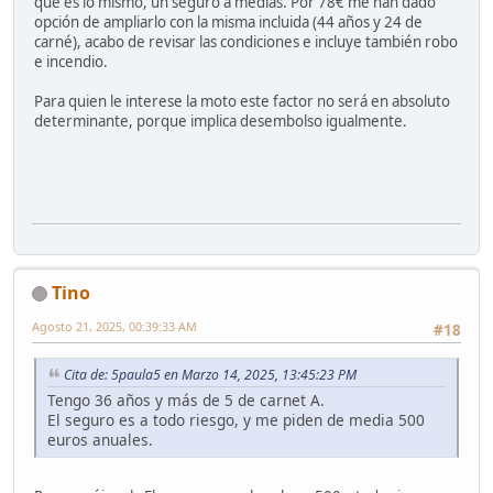
que es lo mismo, un seguro a medias. Por 78€ me han dado
opción de ampliarlo con la misma incluida (44 años y 24 de
carné), acabo de revisar las condiciones e incluye también robo
e incendio.
Para quien le interese la moto este factor no será en absoluto
determinante, porque implica desembolso igualmente.
Tino
Agosto 21, 2025, 00:39:33 AM
#18
Cita de: 5paula5 en Marzo 14, 2025, 13:45:23 PM
Tengo 36 años y más de 5 de carnet A.
El seguro es a todo riesgo, y me piden de media 500
euros anuales.