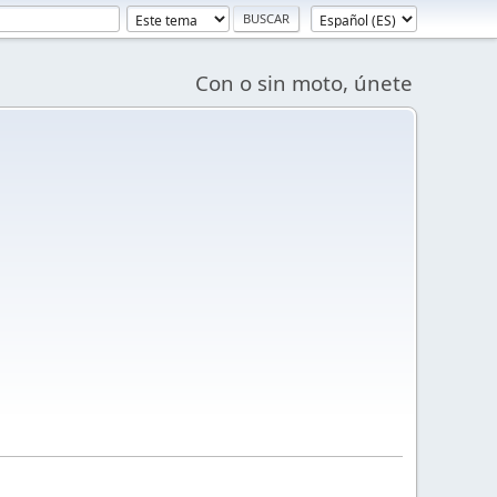
Con o sin moto, únete