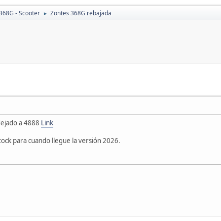
368G - Scooter
Zontes 368G rebajada
►
 dejado a 4888
Link
stock para cuando llegue la versión 2026.