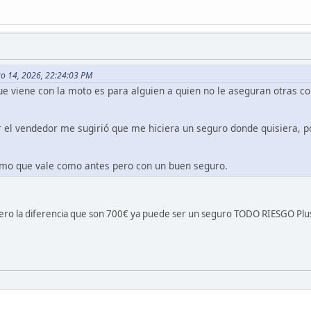
ero 14, 2026, 22:24:03 PM
ue viene con la moto es para alguien a quien no le aseguran otras 
 el vendedor me sugirió que me hiciera un seguro donde quisiera, 
omo que vale como antes pero con un buen seguro.
 pero la diferencia que son 700€ ya puede ser un seguro TODO RIESGO Pl