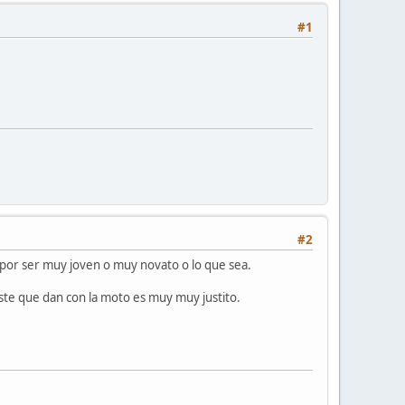
#1
#2
 por ser muy joven o muy novato o lo que sea.
te que dan con la moto es muy muy justito.