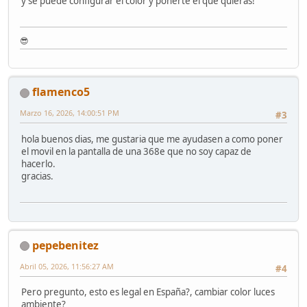
y se puede configurar el color y ponerte el que quieras!
😎
flamenco5
Marzo 16, 2026, 14:00:51 PM
#3
hola buenos dias, me gustaria que me ayudasen a como poner
el movil en la pantalla de una 368e que no soy capaz de
hacerlo.
gracias.
pepebenitez
Abril 05, 2026, 11:56:27 AM
#4
Pero pregunto, esto es legal en España?, cambiar color luces
ambiente?