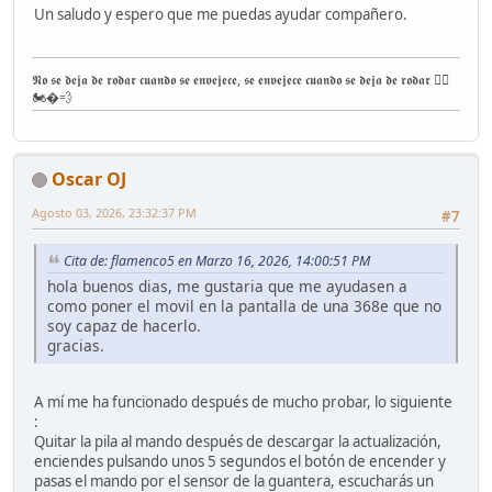
Un saludo y espero que me puedas ayudar compañero.
𝕹𝖔 𝖘𝖊 𝖉𝖊𝖏𝖆 𝖉𝖊 𝖗𝖔𝖉𝖆𝖗 𝖈𝖚𝖆𝖓𝖉𝖔 𝖘𝖊 𝖊𝖓𝖛𝖊𝖏𝖊𝖈𝖊, 𝖘𝖊 𝖊𝖓𝖛𝖊𝖏𝖊𝖈𝖊 𝖈𝖚𝖆𝖓𝖉𝖔 𝖘𝖊 𝖉𝖊𝖏𝖆 𝖉𝖊 𝖗𝖔𝖉𝖆𝖗 ✊🏽
🏍�💨
Oscar OJ
Agosto 03, 2026, 23:32:37 PM
#7
Cita de: flamenco5 en Marzo 16, 2026, 14:00:51 PM
hola buenos dias, me gustaria que me ayudasen a
como poner el movil en la pantalla de una 368e que no
soy capaz de hacerlo.
gracias.
A mí me ha funcionado después de mucho probar, lo siguiente
:
Quitar la pila al mando después de descargar la actualización,
enciendes pulsando unos 5 segundos el botón de encender y
pasas el mando por el sensor de la guantera, escucharás un