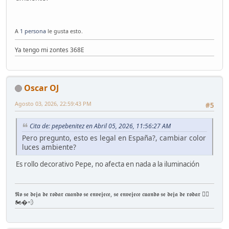
A
1 persona
le gusta esto.
Ya tengo mi zontes 368E
Oscar OJ
Agosto 03, 2026, 22:59:43 PM
#5
Cita de: pepebenitez en Abril 05, 2026, 11:56:27 AM
Pero pregunto, esto es legal en España?, cambiar color
luces ambiente?
Es rollo decorativo Pepe, no afecta en nada a la iluminación
𝕹𝖔 𝖘𝖊 𝖉𝖊𝖏𝖆 𝖉𝖊 𝖗𝖔𝖉𝖆𝖗 𝖈𝖚𝖆𝖓𝖉𝖔 𝖘𝖊 𝖊𝖓𝖛𝖊𝖏𝖊𝖈𝖊, 𝖘𝖊 𝖊𝖓𝖛𝖊𝖏𝖊𝖈𝖊 𝖈𝖚𝖆𝖓𝖉𝖔 𝖘𝖊 𝖉𝖊𝖏𝖆 𝖉𝖊 𝖗𝖔𝖉𝖆𝖗 ✊🏽
🏍�💨