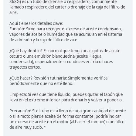
368G) es un tubo de drenaje o respiradero, comúnmente
llamado respiradero del cárter o drenaje de la caja del filtro de
aire.
Aquí tienes los detalles clave:
Función: Sirve para recoger el exceso de aceite condensado,
vapores de aceite o humedad que se acumulan en el sistema
de admisión y la caja del filtro de aire.
¿Qué hay dentro? Es normal que tenga unas gotas de aceite
oscuro o una emulsión blanquecina (aceite + agua
condensada), especialmente si conduces en frío o haces
trayectos cortos.
¿Qué hacer? Revisión rutinaria: Simplemente verifica
periódicamente que no esté lleno.
Limpieza: Si ves que tiene líquido, puedes quitar el tapón que
lleva en el extremo inferior para drenarlo y volver a ponerlo.
Precaución: Si el tubo está lleno de una gran cantidad de aceite
o si la moto pierde aceite de forma constante, podría indicar
un exceso de aceite en el motor (al hacer el cambio) o un filtro
de aire muy sucio. "