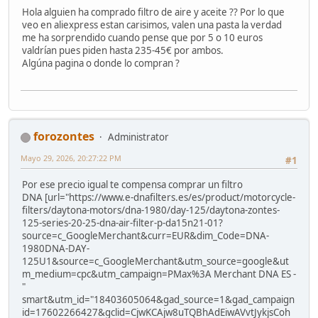
Hola alguien ha comprado filtro de aire y aceite ?? Por lo que
veo en aliexpress estan carisimos, valen una pasta la verdad
me ha sorprendido cuando pense que por 5 o 10 euros
valdrían pues piden hasta 235-45€ por ambos.
Algúna pagina o donde lo compran ?
forozontes
Administrator
Mayo 29, 2026, 20:27:22 PM
#1
Por ese precio igual te compensa comprar un filtro
DNA [url="https://www.e-dnafilters.es/es/product/motorcycle-
filters/daytona-motors/dna-1980/day-125/daytona-zontes-
125-series-20-25-dna-air-filter-p-da15n21-01?
source=c_GoogleMerchant&curr=EUR&dim_Code=DNA-
1980DNA-DAY-
125U1&source=c_GoogleMerchant&utm_source=google&ut
m_medium=cpc&utm_campaign=PMax%3A Merchant DNA ES -
"
smart&utm_id="18403605064&gad_source=1&gad_campaign
id=17602266427&gclid=CjwKCAjw8uTQBhAdEiwAVvtJykjsCoh