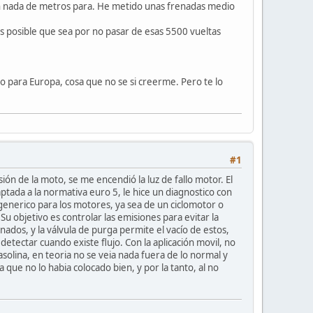
 en nada de metros para. He metido unas frenadas medio
 posible que sea por no pasar de esas 5500 vueltas
ado para Europa, cosa que no se si creerme. Pero te lo
#1
sión de la moto, se me encendió la luz de fallo motor. El
tada a la normativa euro 5, le hice un diagnostico con
generico para los motores, ya sea de un ciclomotor o
Su objetivo es controlar las emisiones para evitar la
ados, y la válvula de purga permite el vacío de estos,
etectar cuando existe flujo. Con la aplicación movil, no
asolina, en teoria no se veia nada fuera de lo normal y
que no lo habia colocado bien, y por la tanto, al no