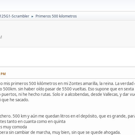
 125G1-Scrambler
Primeros 500 kilometros
►
PM
3 PM
o mis primeros 500 kilómetros en mi Zontes amarilla, la reina. La verd
olo 500km. sin haber oído pasar de 5500 vueltas. Eso supone que en sext
puertos, ni he hecho rutas. Solo ir a alcobendas, desde Vallecas, y dar vu
i que he sacado.
chero. 500 km y aún me quedan litros en el depósito, que es grande, par
ntes tanto en cuanta como en quinta
 es muy comoda
upera sin cambiar de marcha, muy bien, sin que se quede ahogada.