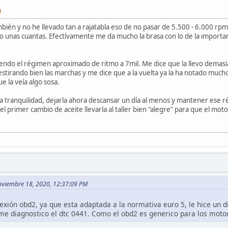
M
bién y no he llevado tan a rajatabla eso de no pasar de 5.500 - 6.000 rp
unas cuantas. Efectívamente me da mucho la brasa con lo de la importanci
iendo el régimen aproximado de ritmo a 7mil. Me dice que la llevo dema
estirando bien las marchas y me dice que a la vuelta ya la ha notado much
e la veía algo sosa.
a tranquilidad, dejarla ahora descansar un día al menos y mantener ese r
el primer cambio de aceite llevarla al taller bien "alegre" para que el mo
oviembre 18, 2020, 12:37:09 PM
xión obd2, ya que esta adaptada a la normativa euro 5, le hice un di
me diagnostico el dtc 0441. Como el obd2 es generico para los motor