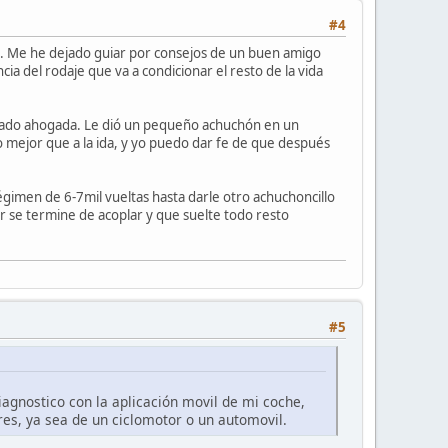
#4
m. Me he dejado guiar por consejos de un buen amigo
a del rodaje que va a condicionar el resto de la vida
siado ahogada. Le dió un pequeño achuchón en un
o mejor que a la ida, y yo puedo dar fe de que después
égimen de 6-7mil vueltas hasta darle otro achuchoncillo
tor se termine de acoplar y que suelte todo resto
#5
agnostico con la aplicación movil de mi coche,
es, ya sea de un ciclomotor o un automovil.