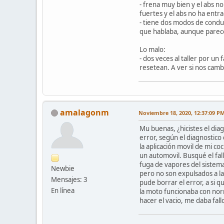
- frena muy bien y el abs 
fuertes y el abs no ha entr
- tiene dos modos de condu
que hablaba, aunque parece
Lo malo:
- dos veces al taller por un
resetean. A ver si nos camb
amalagonm
Noviembre 18, 2020, 12:37:09 P
Mu buenas, ¿hicistes el diag
error, según el diagnostico
la aplicación movil de mi c
un automovil. Busqué el fall
fuga de vapores del sistema
Newbie
pero no son expulsados a la
Mensajes: 3
pude borrar el error, a si q
En línea
la moto funcionaba con norm
hacer el vacio, me daba fallo