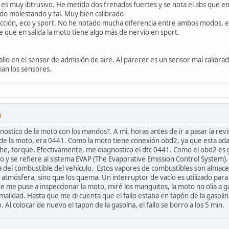
no es muy ibtrusivo. He metido dos frenadas fuertes y se nota el abs que
ado molestando y tal. Muy bien calibrado
cción, eco y sport. No he notado mucha diferencia entre ambos modos, es
 que en salida la moto tiene algo más de nervio en sport.
 fallo en el sensor de admisión de aire. Al parecer es un sensor mal calibr
ian los sensores.
M
nostico de la moto con los mandos?. A mi, horas antes de ir a pasar la revi
 de la moto, era 0441. Como la moto tiene conexión obd2, ya que esta adap
oche, torque. Efectivamente, me diagnostico el dtc 0441. Como el obd2 es 
o y se refiere al sistema EVAP (The Evaporative Emission Control System). 
 del combustible del vehículo. Estos vapores de combustibles son almacen
 atmósfera, sino que los quema. Un interruptor de vacío es utilizado para d
ue me puse a inspeccionar la moto, miré los manguitos, la moto no olia a g
alidad. Hasta que me di cuenta que el fallo estaba en tapón de la gasolina 
. Al colocar de nuevo el tapon de la gasolna, el fallo se borro a los 5 min.