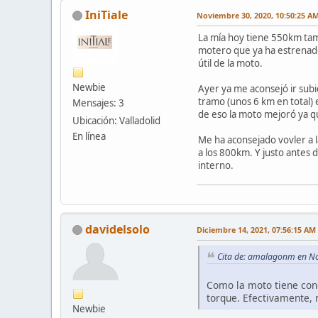
IniTiale
Noviembre 30, 2020, 10:50:25 A
La mía hoy tiene 550km tam
motero que ya ha estrenado 
útil de la moto.
Newbie
Ayer ya me aconsejó ir sub
tramo (unos 6 km en total) 
Mensajes: 3
de eso la moto mejoró ya qu
Ubicación: Valladolid
En línea
Me ha aconsejado vovler a l
a los 800km. Y justo antes d
interno.
davidelsolo
Diciembre 14, 2021, 07:56:15 AM
Cita de: amalagonm en N
Como la moto tiene cone
torque. Efectivamente, 
Newbie