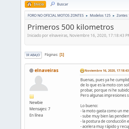
Inicio
Buscar
FORO NO OFICIAL MOTOS ZONTES
Modelos 125
Zontes
►
►
Primeros 500 kilometros
Iniciado por elnaveiras, Noviembre 16, 2020, 17:18:43 
Páginas
1
IR ABAJO
elnaveiras
Noviembre 16, 2020, 17:18:4
Buenas, pues ya he cumplid
de lo que es la moto con s
probar, porque ni he subido 
Pero algunas impresiones s
Newbie
Lo bueno:
Mensajes: 7
- la moto gasta como un me
En línea
- sube muy bien las pendie
- la postura de conducción
- acelera muy rápido y rec