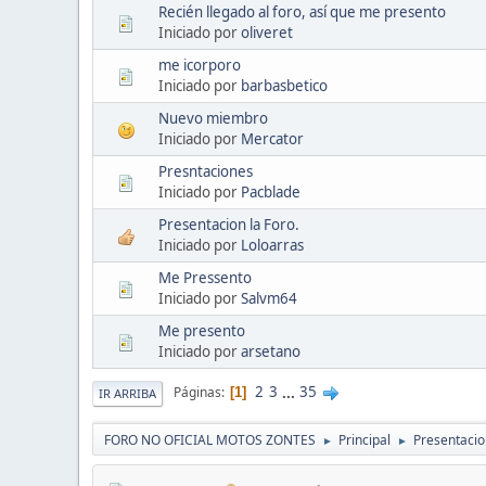
Recién llegado al foro, así que me presento
Iniciado por
oliveret
me icorporo
Iniciado por
barbasbetico
Nuevo miembro
Iniciado por
Mercator
Presntaciones
Iniciado por
Pacblade
Presentacion la Foro.
Iniciado por
Loloarras
Me Pressento
Iniciado por
Salvm64
Me presento
Iniciado por
arsetano
2
3
...
35
Páginas
1
IR ARRIBA
FORO NO OFICIAL MOTOS ZONTES
Principal
Presentaci
►
►