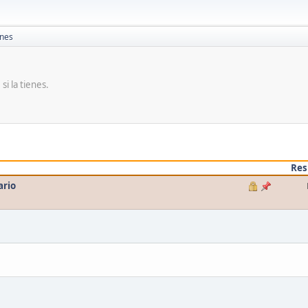
ones
i la tienes.
Res
ario