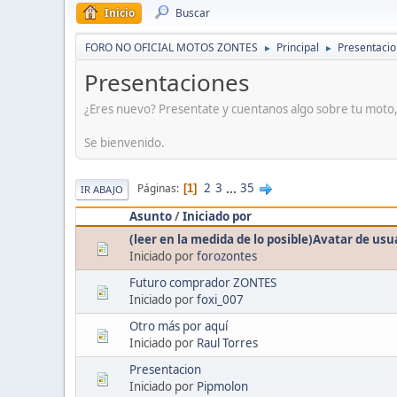
Inicio
Buscar
FORO NO OFICIAL MOTOS ZONTES
Principal
Presentaci
►
►
Presentaciones
¿Eres nuevo? Presentate y cuentanos algo sobre tu moto, s
Se bienvenido.
2
3
...
35
Páginas
1
IR ABAJO
Asunto
/
Iniciado por
(leer en la medida de lo posible)Avatar de usu
Iniciado por
forozontes
Futuro comprador ZONTES
Iniciado por
foxi_007
Otro más por aquí
Iniciado por
Raul Torres
Presentacion
Iniciado por
Pipmolon