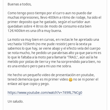
Buenas a todos,
Como tengo poco tiempo por el curro aun no puedo dar
muchas impresiones, llevo 400km a ritmo de rodaje, ha sido el
primer deposito que he gastado, según el surtidor aun
quedaban sobre 4 litros de modo de consumo esta bien
12€/400km es una cifra muy buena.
La moto va muy bien en curvas, en rectas le he apretado una
vez hasta 105kmh (no me pude resistir) pero la sexta ya
sabemos lo que hay, se viene abajo y el efecto vela del cuerpo
se nota mucho, he pedido un parabrisas alto ya que para mi es
lo que le faltaba a la moto para llamarla "TRAIL", aún así la he
metido por pistas de tierra y me ha sorprendido para bien, no
es una enduro pero para mi uso me sobra.
He hecho un pequeño video de presentación en youtube,
tened clemencia que es mi primer video
no se ni poner el
enlace así que copio y pego.
https://www.youtube.com/watch?v=7it9RL7NCg0
Un saludo.