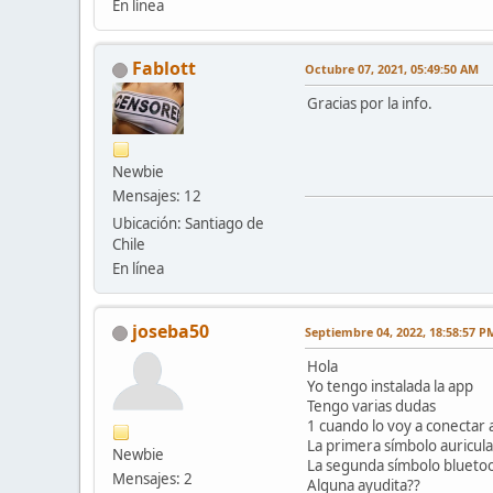
En línea
Fablott
Octubre 07, 2021, 05:49:50 AM
Gracias por la info.
Newbie
Mensajes: 12
Ubicación: Santiago de
Chile
En línea
joseba50
Septiembre 04, 2022, 18:58:57 P
Hola
Yo tengo instalada la app
Tengo varias dudas
1 cuando lo voy a conectar 
La primera símbolo auricula
Newbie
La segunda símbolo bluetoo
Mensajes: 2
Alguna ayudita??