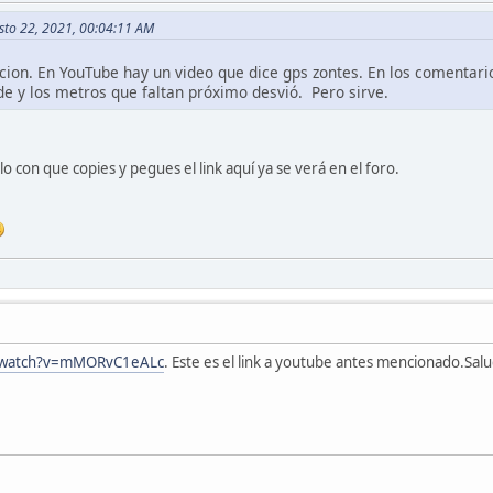
osto 22, 2021, 00:04:11 AM
cion. En YouTube hay un video que dice gps zontes. En los comentario
de y los metros que faltan próximo desvió. Pero sirve.
olo con que copies y pegues el link aquí ya se verá en el foro.
m/watch?v=mMORvC1eALc
. Este es el link a youtube antes mencionado.Sal