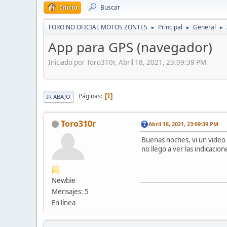
Inicio
Buscar
FORO NO OFICIAL MOTOS ZONTES
Principal
General
►
►
►
App para GPS (navegador)
Iniciado por Toro310r, Abril 18, 2021, 23:09:39 PM
Páginas
1
IR ABAJO
Toro310r
Abril 18, 2021, 23:09:39 PM
Buenas noches, vi un video 
no llego a ver las indicacio
Newbie
Mensajes: 5
En línea