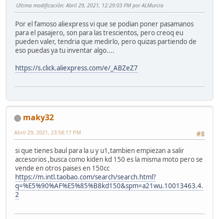
Ultima modificación
: Abril 29, 2021, 12:29:03 PM por ALMurcia
Por el famoso aliexpress vi que se podian poner pasamanos
para el pasajero, son para las trescientos, pero creoq eu
pueden valer, tendria que medirlo, pero quizas partiendo de
eso puedas ya tu inventar algo....
https://s.click.aliexpress.com/e/_ABZeZ7
maky32
Abril 29, 2021, 23:58:17 PM
#8
si que tienes baul para la u y u1,tambien empiezan a salir
accesorios ,busca como kiden kd 150 es la misma moto pero se
vende en otros paises en 150cc
https://m.intl.taobao.com/search/search.html?
q=%E5%90%AF%E5%85%B8kd150&spm=a21wu.10013463.4.
2