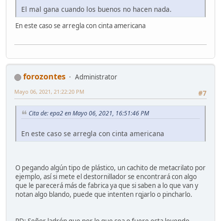
El mal gana cuando los buenos no hacen nada.
En este caso se arregla con cinta americana
forozontes
Administrator
Mayo 06, 2021, 21:22:20 PM
#7
Cita de: epa2 en Mayo 06, 2021, 16:51:46 PM
En este caso se arregla con cinta americana
O pegando algún tipo de plástico, un cachito de metacrilato por
ejemplo, así si mete el destornillador se encontrará con algo
que le parecerá más de fabrica ya que si saben a lo que van y
notan algo blando, puede que intenten rqjarlo o pincharlo.
PD: Señor ladrón que por lo que sea o fuere esta leyendo