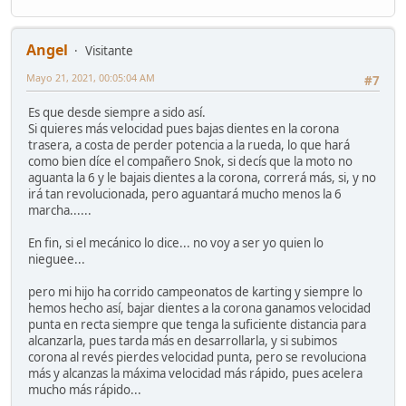
Angel
Visitante
Mayo 21, 2021, 00:05:04 AM
#7
Es que desde siempre a sido así.
Si quieres más velocidad pues bajas dientes en la corona
trasera, a costa de perder potencia a la rueda, lo que hará
como bien díce el compañero Snok, si decís que la moto no
aguanta la 6 y le bajais dientes a la corona, correrá más, si, y no
irá tan revolucionada, pero aguantará mucho menos la 6
marcha......
En fin, si el mecánico lo dice... no voy a ser yo quien lo
nieguee...
pero mi hijo ha corrido campeonatos de karting y siempre lo
hemos hecho así, bajar dientes a la corona ganamos velocidad
punta en recta siempre que tenga la suficiente distancia para
alcanzarla, pues tarda más en desarrollarla, y si subimos
corona al revés pierdes velocidad punta, pero se revoluciona
más y alcanzas la máxima velocidad más rápido, pues acelera
mucho más rápido...