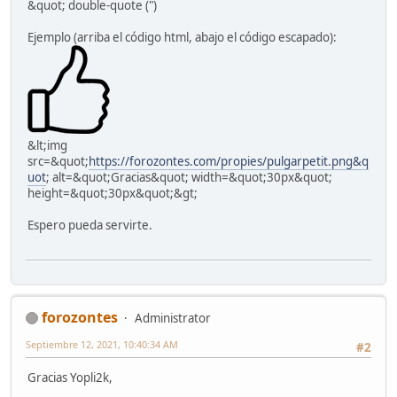
&quot; double-quote (")
Ejemplo (arriba el código html, abajo el código escapado):
&lt;img
src=&quot;
https://forozontes.com/propies/pulgarpetit.png&q
uot
; alt=&quot;Gracias&quot; width=&quot;30px&quot;
height=&quot;30px&quot;&gt;
Espero pueda servirte.
forozontes
Administrator
Septiembre 12, 2021, 10:40:34 AM
#2
Gracias Yopli2k,