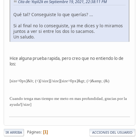
Cita de: Yopli2k en Septiembre 19, 2021, 22:38:11 PM
Qué tal? Conseguiste lo que querías? ...
Si al final no lo conseguiste, ya me dices y lo miramos
juntos a ver si entre los dos lo sacamos.
Un saludo.
Hice alguna prueba rapida, pero creo que no entiendo lo de
los:
[size=0px]&lt; (<)[/size]
[/size][size=0px]&gt; (>)&amp; (&)
Cuando tenga mas tiempo me meto en mas profundidad, gracias por la
ayuda![/size]
Páginas
1
IR ARRIBA
ACCIONES DEL USUARIO