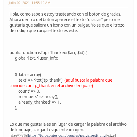
Julio 02, 2021, 11:55:12 AM
Hola, como sabeis estoy trasteando con el boton de gracias.
Ahora dentro del boton aparece el texto "gracias" pero me
gustaria que saliera un icono con un pulgar. Yo se que el trozo
de codigo que carga el texto es este:
public function isTopicThanked($arr, $id) {
global $txt, $user_info;
$data = array(
'text' => $txt['tp_thank'],
(aquí busca la palabra que
coincide con tp_thank en el archivo lenguaje)
'count' => 0,
'members' => array(),
'already_thanked' => 1,
);
Lo que me gustaria es en lugar de cargar la palabra del archivo
de lenguaje, cargar la siguiente imagen:
[size=78%]
https://forozontes.com/propies/pulgarpetit.png
[/size]