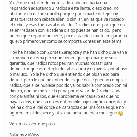
Ya sé que un taller de motos adecuado me haría una
reparacion adaptando 2 radios a esta llanta, o eso creo, no
obstante no es tan sencillo porque por la parte del eje hay
unas tuercas con cabeza allen, o similar, en las que va roscado
el radio, y esas tuercas al quitar los 2 radios rotos para que no
se enrredasen con la cadena o algo pues se han caido, pero
bueno que reparacion tiene, pero estando la moto en garantía
quiero primero ver como se comporta Zontes en este tema.
Hoy he hablado con Zontes Zaragoza y me han dicho que van a
ir mirando el tema pero que tienen que aprobar que sea
garantía, que radios rotos pediran muchas "cosas" para
demostrar que es defecto de fabricacion y no avería por abuso
o mal uso. Yo le he dicho que entiendo que pidan eso para
decidir, pero lo que no entiendo es que no se puedan comprar
radios, que si se hubiese podido ya los habría comprado con mi
dinero, que no merece la pena por el valor de 2 radios andar
con garantías ni lios, que el problema verdadero es que no
haya radios, que eso no es entendible bajo ningún concepto, y
me ha dicho el del conce de Zaragoza que una cosa es que no
figuren en el despiece y otra que no se puedan conseguir
.
Veremos a ver que pasa.
Saludos y VVVss