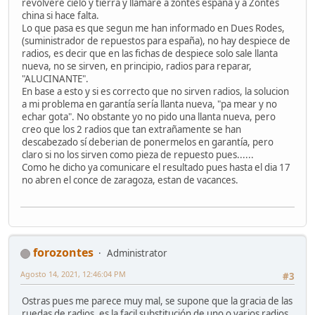
revolvere cielo y tierra y llamare a zontes españa y a Zontes
china si hace falta.
Lo que pasa es que segun me han informado en Dues Rodes,
(suministrador de repuestos para españa), no hay despiece de
radios, es decir que en las fichas de despiece solo sale llanta
nueva, no se sirven, en principio, radios para reparar,
"ALUCINANTE".
En base a esto y si es correcto que no sirven radios, la solucion
a mi problema en garantía sería llanta nueva, "pa mear y no
echar gota". No obstante yo no pido una llanta nueva, pero
creo que los 2 radios que tan extrañamente se han
descabezado sí deberian de ponermelos en garantía, pero
claro si no los sirven como pieza de repuesto pues......
Como he dicho ya comunicare el resultado pues hasta el dia 17
no abren el conce de zaragoza, estan de vacances.
forozontes
Administrator
Agosto 14, 2021, 12:46:04 PM
#3
Ostras pues me parece muy mal, se supone que la gracia de las
ruedas de radios, es la facil substitución de uno o varios radios