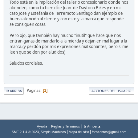
Todo está en la implicación del taller o concesionario donde nos
atienden, como tu bien díce Juan de Daytona Bikes y en mi
caso Jose y Estefania de Terremoto Santiago dan ejemplo de
buena atención al cliente y con esto y la marca que responde
se consiguen cosas.
Pero ojo, que también hay mucho "inutil" que hace que nos
entran ganas de mandarlo a la mierda y dejan en mal lugar a la
marca.(y perdón por mis expresiones mal sonantes, pero si me
leen que se den por aludidos)
Saludos cordiales.
Páginas
1
IR ARRIBA
ACCIONES DEL USUARIO
|
|
Ayuda
Reglas y Términos
Ir Arriba ▲
,
|
|
SMF 2.1.4 © 2023
Simple Machines
Mapa del sitio
forozontes@gmail.com