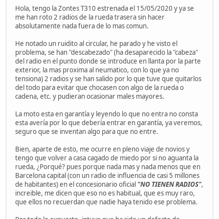
Hola, tengo la Zontes T310 estrenada el 15/05/2020 y ya se
me han roto 2 radios de la rueda trasera sin hacer
absolutamente nada fuera de lo mas comun.
He notado un ruidito al circular, he parado y he visto el
problema, se han "descabezado" (ha desaparecido la "cabeza"
del radio en el punto donde se introduce en llanta por la parte
exterior, la mas proxima al neumatico, con lo que ya no
tensiona) 2 radios y se han salido por lo que tuve que quitarlos
del todo para evitar que chocasen con algo de la rueda o
cadena, etc. y pudieran ocasionar males mayores.
La moto esta en garantía y leyendo lo que no entra no consta
esta avería por lo que debería entrar en garantía, ya veremos,
seguro que se inventan algo para que no entre.
Bien, aparte de esto, me ocurre en pleno viaje de novios y
tengo que volver a casa cagado de miedo por si no aguanta la
rueda, ¿Porqué? pues porque nada mas y nada menos que en
Barcelona capital (con un radio de influencia de casi 5 millones
de habitantes) en el concesionario oficial
"NO TIENEN RADIOS"
,
increible, me dicen que eso no es habitual, que es muy raro,
que ellos no recuerdan que nadie haya tenido ese problema.