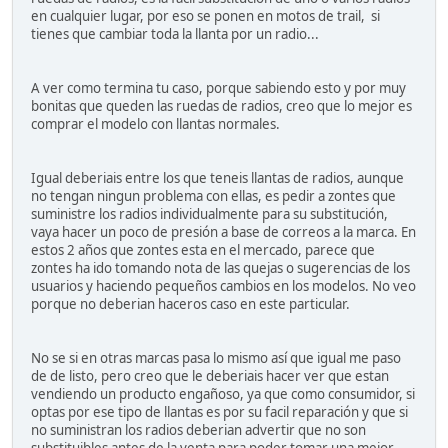
en cualquier lugar, por eso se ponen en motos de trail, si
tienes que cambiar toda la llanta por un radio...
A ver como termina tu caso, porque sabiendo esto y por muy
bonitas que queden las ruedas de radios, creo que lo mejor es
comprar el modelo con llantas normales.
Igual deberiais entre los que teneis llantas de radios, aunque
no tengan ningun problema con ellas, es pedir a zontes que
suministre los radios individualmente para su substitución,
vaya hacer un poco de presión a base de correos a la marca. En
estos 2 años que zontes esta en el mercado, parece que
zontes ha ido tomando nota de las quejas o sugerencias de los
usuarios y haciendo pequeños cambios en los modelos. No veo
porque no deberian haceros caso en este particular.
No se si en otras marcas pasa lo mismo así que igual me paso
de de listo, pero creo que le deberiais hacer ver que estan
vendiendo un producto engañoso, ya que como consumidor, si
optas por ese tipo de llantas es por su facil reparación y que si
no suministran los radios deberian advertir que no son
substituibles antes de la venta para poder tomar una mejor