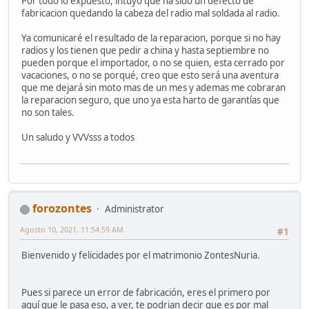
Por todo lo expuesto, intuyo que ha sido un defecto de
fabricacion quedando la cabeza del radio mal soldada al radio.
Ya comunicaré el resultado de la reparacion, porque si no hay
radios y los tienen que pedir a china y hasta septiembre no
pueden porque el importador, o no se quien, esta cerrado por
vacaciones, o no se porqué, creo que esto será una aventura
que me dejará sin moto mas de un mes y ademas me cobraran
la reparacion seguro, que uno ya esta harto de garantías que
no son tales.
Un saludo y VVVsss a todos
forozontes
Administrator
Agosto 10, 2021, 11:54:59 AM
#1
Bienvenido y felicidades por el matrimonio ZontesNuria.
Pues si parece un error de fabricación, eres el primero por
aquí que le pasa eso, a ver, te podrian decir que es por mal