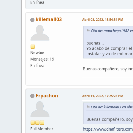
En línea
killemall03
Abril 08, 2022, 15:54:54 PM
Cita de: manchego1982 en
buenas...
Yo acabo de comprar el 
Newbie
instalar y va de mil mar
Mensajes: 19
En línea
Buenas compañero, soy incap
Frpachon
Abril 11, 2022, 17:25:23 PM
Cita de: killemall03 en Ab
Buenas compañero, soy i
Full Member
https://www.dnafilters.co