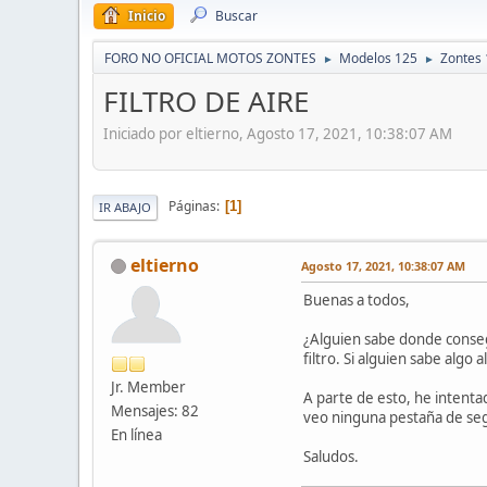
Inicio
Buscar
FORO NO OFICIAL MOTOS ZONTES
Modelos 125
Zontes
►
►
FILTRO DE AIRE
Iniciado por eltierno, Agosto 17, 2021, 10:38:07 AM
Páginas
1
IR ABAJO
eltierno
Agosto 17, 2021, 10:38:07 AM
Buenas a todos,
¿Alguien sabe donde consegu
filtro. Si alguien sabe algo 
Jr. Member
A parte de esto, he intenta
Mensajes: 82
veo ninguna pestaña de segu
En línea
Saludos.