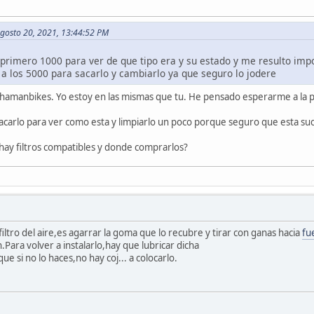
Agosto 20, 2021, 13:44:52 PM
s primero 1000 para ver de que tipo era y su estado y me resulto impo
 a los 5000 para sacarlo y cambiarlo ya que seguro lo jodere
Chamanbikes. Yo estoy en las mismas que tu. He pensado esperarme a la p
sacarlo para ver como esta y limpiarlo un poco porque seguro que esta s
 hay filtros compatibles y donde comprarlos?
filtro del aire,es agarrar la goma que lo recubre y tirar con ganas hacia
fu
.Para volver a instalarlo,hay que lubricar dicha
 si no lo haces,no hay coj... a colocarlo.