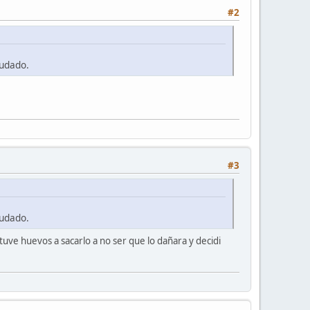
#2
yudado.
#3
yudado.
tuve huevos a sacarlo a no ser que lo dañara y decidi