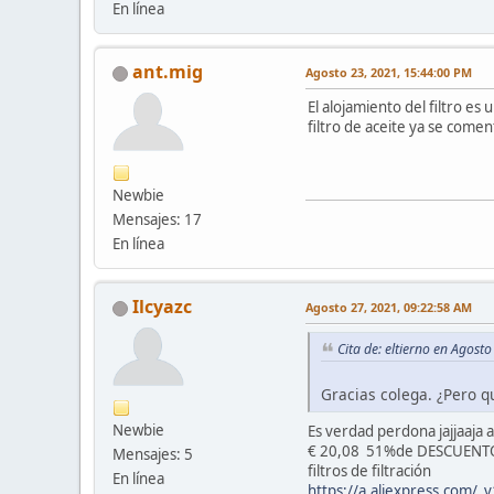
En línea
ant.mig
Agosto 23, 2021, 15:44:00 PM
El alojamiento del filtro es
filtro de aceite ya se comen
Newbie
Mensajes: 17
En línea
Ilcyazc
Agosto 27, 2021, 09:22:58 AM
Cita de: eltierno en Agost
Gracias colega. ¿Pero q
Newbie
Es verdad perdona jajjaaja a
€ 20,08 51%de DESCUENTO 
Mensajes: 5
filtros de filtración
En línea
https://a.aliexpress.com/_