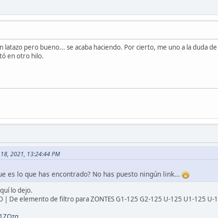
 un latazo pero bueno... se acaba haciendo. Por cierto, me uno a la duda de
tó en otro hilo.
o 18, 2021, 13:24:44 PM
ue es lo que has encontrado? No has puesto ningún link...
quí lo dejo.
| De elemento de filtro para ZONTES G1-125 G2-125 U-125 U1-125 U-1
v1ZQzg