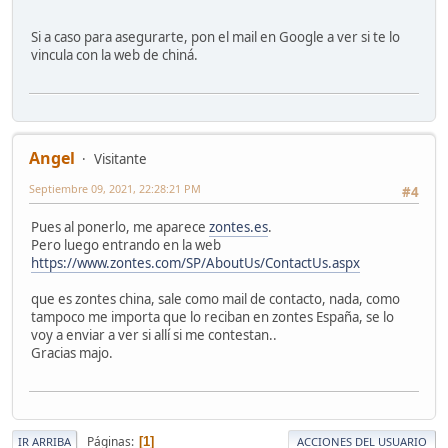
Si a caso para asegurarte, pon el mail en Google a ver si te lo
vincula con la web de chiná.
Angel
Visitante
Septiembre 09, 2021, 22:28:21 PM
#4
Pues al ponerlo, me aparece
zontes.es
.
Pero luego entrando en la web
https://www.zontes.com/SP/AboutUs/ContactUs.aspx
que es zontes china, sale como mail de contacto, nada, como
tampoco me importa que lo reciban en zontes España, se lo
voy a enviar a ver si allí si me contestan..
Gracias majo.
Páginas
1
IR ARRIBA
ACCIONES DEL USUARIO