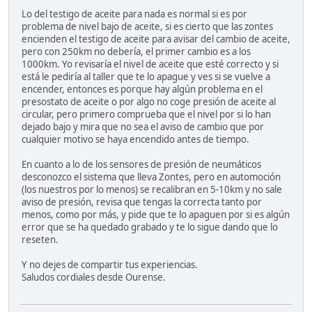
Lo del testigo de aceite para nada es normal si es por
problema de nivel bajo de aceite, si es cierto que las zontes
encienden el testigo de aceite para avisar del cambio de aceite,
pero con 250km no debería, el primer cambio es a los
1000km. Yo revisaría el nivel de aceite que esté correcto y si
está le pediría al taller que te lo apague y ves si se vuelve a
encender, entonces es porque hay algún problema en el
presostato de aceite o por algo no coge presión de aceite al
circular, pero primero comprueba que el nivel por si lo han
dejado bajo y mira que no sea el aviso de cambio que por
cualquier motivo se haya encendido antes de tiempo.
En cuanto a lo de los sensores de presión de neumáticos
desconozco el sistema que lleva Zontes, pero en automoción
(los nuestros por lo menos) se recalibran en 5-10km y no sale
aviso de presión, revisa que tengas la correcta tanto por
menos, como por más, y pide que te lo apaguen por si es algún
error que se ha quedado grabado y te lo sigue dando que lo
reseten.
Y no dejes de compartir tus experiencias.
Saludos cordiales desde Ourense.