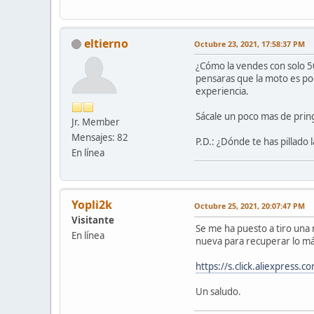
eltierno
Octubre 23, 2021, 17:58:37 PM
¿Cómo la vendes con solo 500
pensaras que la moto es poc
experiencia.
Sácale un poco mas de pring
Jr. Member
Mensajes: 82
P.D.: ¿Dónde te has pillado 
En línea
Yopli2k
Octubre 25, 2021, 20:07:47 PM
Visitante
Se me ha puesto a tiro una
En línea
nueva para recuperar lo máx
https://s.click.aliexpress
Un saludo.