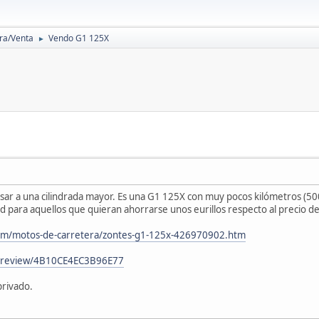
a/Venta
Vendo G1 125X
►
ar a una cilindrada mayor. Es una G1 125X con muy pocos kilómetros (50
para aquellos que quieran ahorrarse unos eurillos respecto al precio de
com/motos-de-carretera/zontes-g1-125x-426970902.htm
/preview/4B10CE4EC3B96E77
privado.