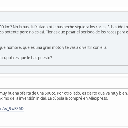
 km? No la has disfrutado ni le has hecho siquiera los roces. Si has ido t
o potente pero no es así. Tienes que pasar el periodo de los roces para em
ue hombre, que es una gran moto y te vas a divertir con ella.
la cúpula es que le has puesto?
 muy buena oferta de una 500cc. Por otro lado, es cierto que va muy bie
imo de la inversión inicial. La cúpula la compré en Aliexpress.
.com/e/_9wFZ6D