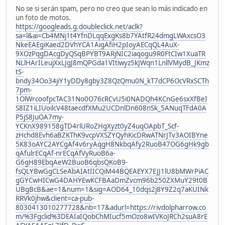
No se si serán spam, pero no creo que sean lo más indicado en
un foto de motos.
https://googleads.g.doubleclick.net/aclk?
sa=l&ai=Cb4MNj1t4YfnDLqqExgKs8b7YAtfR24dmgLWAxcsO3
NkeEAEgiKaed2DVhYCA1AigAfiH2pIoyAECqQL4AuX-
9XOzPqgDAcgDyQSqBPYBT9ARjNIC2iaqogu9R0FtCIw1XuaTR
NLlHArILeujXxLJgJ8mQPGda1VItiwyz5kJWqn1LnllVMydB_JKmz
tS-
bndy34Oo34jiY1yDDy8gby3Z8QzQmu0N_kT7dCP6OcVRxSCTh
7pm-
1OlWrcoofpcTAC31No0O76cRCvU5i0NADQh4KCnGe6sxXfBeI
S8IZ1iLIUoilcV48taecdfXMu2UCDnlDn608nSk_5ANuqTFdA0A
P5jS8JuOA7my-
YCKnX989158gTD4rlURoZHgXyzt0yZ4uqOApbT_Scf-
zHchd8Evh6aBZKThK9vcpVXSZYQyhKicDRwATNrJTv3AOIBYne
5K83oAYC2AYCgAf4v6ryAqgH8NkbqAfy2RuoB47OG6gHk9gb
qAfulrECqAf-nrECqAfVyRuoB6a-
G6gH89EbqAeW2BuoB6qbsQKoB9-
fsQLYBwGgCLSeAbAIAtIICQiM44BQEAEYX7EJJ1lU8bMWrPiAC
gGYCwHICwG4DAHYEwKCFBAaDmZvcm96b250ZXMuY29t0B
UBgBcB&ae=1&num=1&sig=AOD64_10dqs2j8Y9Z2q7aKUINk
RRVk0jhw&client=ca-pub-
8030413010277728&nb=17&adurl=https://rivdolpharrow.co
m/%3Fgclid%3DEAIaIQobChMIucf5mOzo8wIVKoJRCh2suA8rE