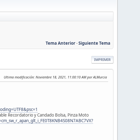
Tema Anterior
-
Siguiente Tema
IMPRIMIR
Ultima modificación
: Noviembre 18, 2021, 11:00:10 AM por ALMurcia
coding=UTF8&psc=1
le Recordatorio y Candado Bolsa, Pinza Moto
f=cm_sw_r_apan_glt_i_FE0T8KNB4S08N7ABC7VX?