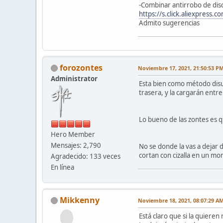
-Combinar antirrobo de disc
https://s.click.aliexpress.
Admito sugerencias
forozontes
Noviembre 17, 2021, 21:50:53 P
Administrator
Esta bien como método disua
trasera, y la cargarán entre
Lo bueno de las zontes es 
Hero Member
Mensajes: 2,790
No se donde la vas a dejar d
cortan con cizalla en un mo
Agradecido: 133 veces
En línea
Mikkenny
Noviembre 18, 2021, 08:07:29 A
Está claro que si la quiere