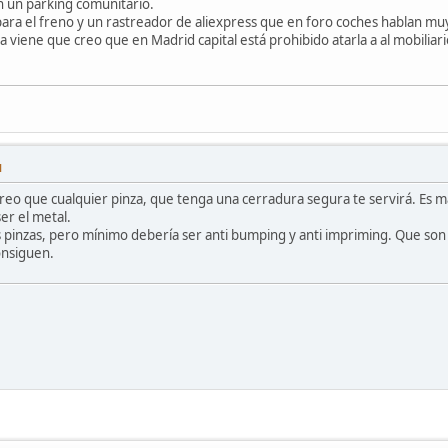
n un parking comunitario.
 para el freno y un rastreador de aliexpress que en foro coches hablan m
 viene que creo que en Madrid capital está prohibido atarla a al mobiliar
M
reo que cualquier pinza, que tenga una cerradura segura te servirá. Es má
er el metal.
s pinzas, pero mínimo debería ser anti bumping y anti impriming. Que son
onsiguen.