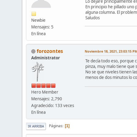
Lo dejaré principalmente e
En principio he pillado uno
alguna columna. El problema
Saludos
Newbie
Mensajes: 5
En línea
forozontes
Noviembre 18, 2021, 23:03:15 P
Administrator
Te decía todo eso, porque c
pinza, muy malo tiene que s
No se que niveles tienen la
menos de dos minutos lo c
Hero Member
Mensajes: 2,790
Agradecido: 133 veces
En línea
Páginas
1
IR ARRIBA