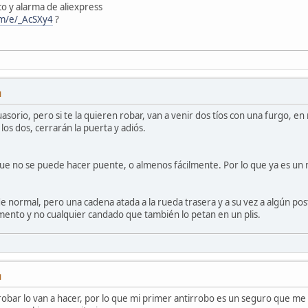
o y alarma de aliexpress
com/e/_AcSXy4
?
M
sorio, pero si te la quieren robar, van a venir dos tíos con una furgo, e
 los dos, cerrarán la puerta y adiós.
que no se puede hacer puente, o almenos fácilmente. Por lo que ya es un
e normal, pero una cadena atada a la rueda trasera y a su vez a algún post
mento y no cualquier candado que también lo petan en un plis.
M
n robar lo van a hacer, por lo que mi primer antirrobo es un seguro que me 