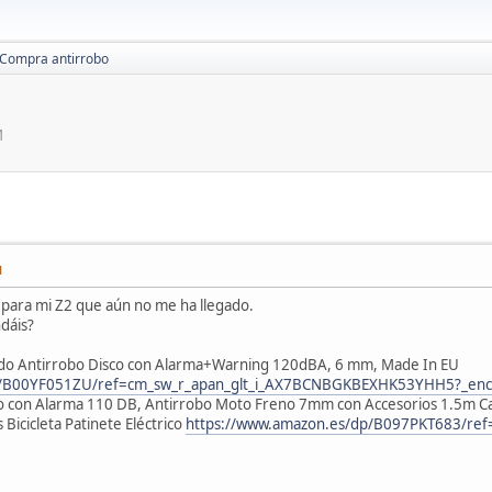
Compra antirrobo
M
M
para mi Z2 que aún no me ha llegado.
dáis?
do Antirrobo Disco con Alarma+Warning 120dBA, 6 mm, Made In EU
dp/B00YF051ZU/ref=cm_sw_r_apan_glt_i_AX7BCNBGKBEXHK53YHH5?_en
 con Alarma 110 DB, Antirrobo Moto Freno 7mm con Accesorios 1.5m Cab
Bicicleta Patinete Eléctrico
https://www.amazon.es/dp/B097PKT683/re