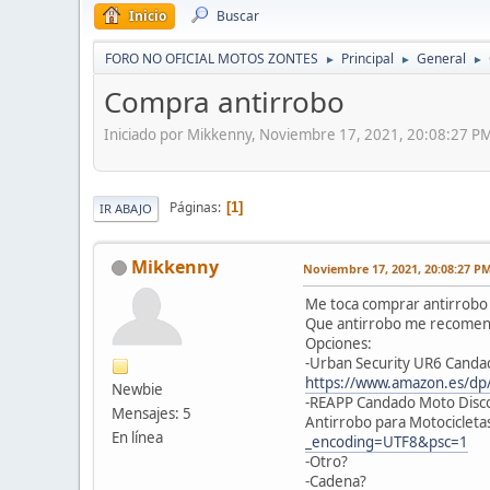
Inicio
Buscar
FORO NO OFICIAL MOTOS ZONTES
Principal
General
►
►
►
Compra antirrobo
Iniciado por Mikkenny, Noviembre 17, 2021, 20:08:27 P
Páginas
1
IR ABAJO
Mikkenny
Noviembre 17, 2021, 20:08:27 P
Me toca comprar antirrobo 
Que antirrobo me recomen
Opciones:
-Urban Security UR6 Canda
https://www.amazon.es/
Newbie
-REAPP Candado Moto Disco
Mensajes: 5
Antirrobo para Motocicletas 
En línea
_encoding=UTF8&psc=1
-Otro?
-Cadena?