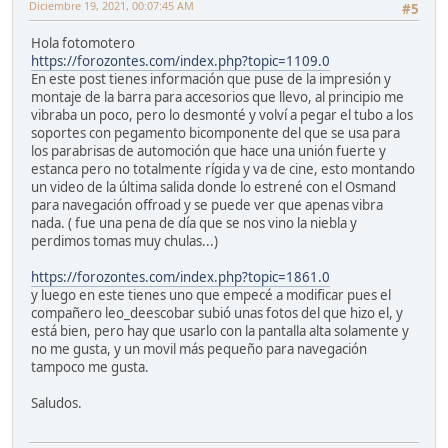
Diciembre 19, 2021, 00:07:45 AM
#5
Hola fotomotero
https://forozontes.com/index.php?topic=1109.0
En este post tienes información que puse de la impresión y
montaje de la barra para accesorios que llevo, al principio me
vibraba un poco, pero lo desmonté y volví a pegar el tubo a los
soportes con pegamento bicomponente del que se usa para
los parabrisas de automoción que hace una unión fuerte y
estanca pero no totalmente rígida y va de cine, esto montando
un video de la última salida donde lo estrené con el Osmand
para navegación offroad y se puede ver que apenas vibra
nada. ( fue una pena de día que se nos vino la niebla y
perdimos tomas muy chulas...)
https://forozontes.com/index.php?topic=1861.0
y luego en este tienes uno que empecé a modificar pues el
compañero leo_deescobar subió unas fotos del que hizo el, y
está bien, pero hay que usarlo con la pantalla alta solamente y
no me gusta, y un movil más pequeño para navegación
tampoco me gusta.
Saludos.