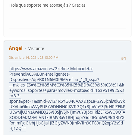
Hola que soporte me aconsejáis ? Gracias
Angel
Visitante
Diciembre 14, 2021, 23:13:00 PM
#1
https://www.amazon.es/Grefine-Motocicleta-
Prevenci%C3%B3n-Inteligentes-
Dispositivos/dp/B01N6M0I9M/ref=sr_1_3_sspa?
__mk_es_ES=%C3%85M%C3%85%C5%BD%C3%95%C3%91&k
eywords=soportes+para+moviles+moto&qid=1639519925&s
r=8-3-
spons&psc=1&smid=A1Z1R6YG046AAX&spLa=ZW5jcnlwdGVk
UXVhbGlmaWVyPUExWDNNN0JKVTc3Q1c3JmVuY3J5cHRlZElkP
UEwMjU3NzAwNEQ2SVI0SjJVSjNTJmVuY3J5cHRlZEFkSWQ9QTA
3ODk4MzMzMTVNTkJBMVRaV1RHJndpZGdldE5hbWU9c3BfYX
RmJmFjdGlvbj1jbGlja1JlZGlyZWN0JmRvTm90TG9nQ2xpY2s9d
HJ1ZQ==