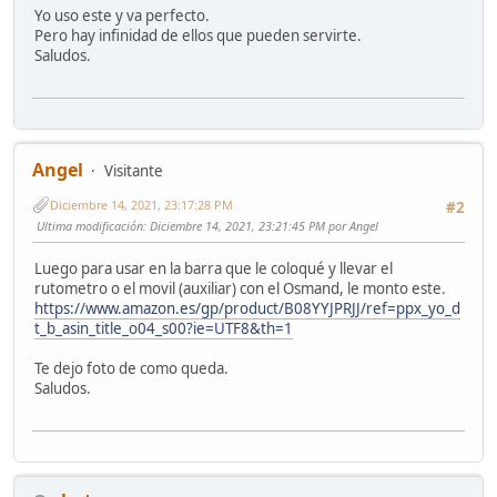
Yo uso este y va perfecto.
Pero hay infinidad de ellos que pueden servirte.
Saludos.
Angel
Visitante
Diciembre 14, 2021, 23:17:28 PM
#2
Ultima modificación
: Diciembre 14, 2021, 23:21:45 PM por Angel
Luego para usar en la barra que le coloqué y llevar el
rutometro o el movil (auxiliar) con el Osmand, le monto este.
https://www.amazon.es/gp/product/B08YYJPRJJ/ref=ppx_yo_d
t_b_asin_title_o04_s00?ie=UTF8&th=1
Te dejo foto de como queda.
Saludos.