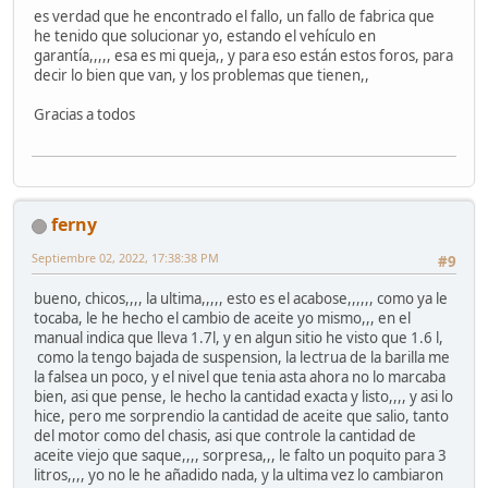
es verdad que he encontrado el fallo, un fallo de fabrica que
he tenido que solucionar yo, estando el vehículo en
garantía,,,,, esa es mi queja,, y para eso están estos foros, para
decir lo bien que van, y los problemas que tienen,,
Gracias a todos
ferny
Septiembre 02, 2022, 17:38:38 PM
#9
bueno, chicos,,,, la ultima,,,,, esto es el acabose,,,,,, como ya le
tocaba, le he hecho el cambio de aceite yo mismo,,, en el
manual indica que lleva 1.7l, y en algun sitio he visto que 1.6 l,
como la tengo bajada de suspension, la lectrua de la barilla me
la falsea un poco, y el nivel que tenia asta ahora no lo marcaba
bien, asi que pense, le hecho la cantidad exacta y listo,,,, y asi lo
hice, pero me sorprendio la cantidad de aceite que salio, tanto
del motor como del chasis, asi que controle la cantidad de
aceite viejo que saque,,,, sorpresa,,, le falto un poquito para 3
litros,,,, yo no le he añadido nada, y la ultima vez lo cambiaron