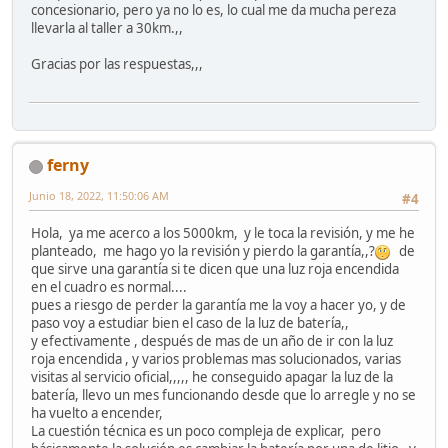
concesionario, pero ya no lo es, lo cual me da mucha pereza
llevarla al taller a 30km.,,
Gracias por las respuestas,,,
ferny
Junio 18, 2022, 11:50:06 AM
#4
Hola, ya me acerco a los 5000km, y le toca la revisión, y me he
planteado, me hago yo la revisión y pierdo la garantía,,?
de
que sirve una garantía si te dicen que una luz roja encendida
en el cuadro es normal....
pues a riesgo de perder la garantía me la voy a hacer yo, y de
paso voy a estudiar bien el caso de la luz de batería,,
y efectivamente , después de mas de un año de ir con la luz
roja encendida , y varios problemas mas solucionados, varias
visitas al servicio oficial,,,,, he conseguido apagar la luz de la
batería, llevo un mes funcionando desde que lo arregle y no se
ha vuelto a encender,
La cuestión técnica es un poco compleja de explicar, pero