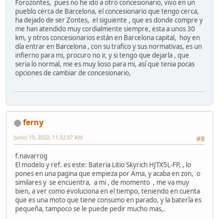
Forozontes, pues no he ido a otro concesionario, vivo en un
pueblo cerca de Barcelona, el concesionario que tengo cerca,
ha dejado de ser Zontes, el siguiente , que es donde compre y
me han atendido muy cordialmente siempre, esta a unos 30
km, y otros concesionarios están en Barcelona capital, hoy en
día entrar en Barcelona , con su trafico y sus normativas, es un
infierno para mi, procuro no ir, y si tengo que dejarla , que
seria lo normal, me es muy lioso para mi, así que tenia pocas
opciones de cambiar de concesionario,
ferny
Junio 19, 2022, 11:22:07 AM
#8
f.navarrog
El modelo y ref. es este: Bateria Litio Skyrich HJTX5L-FP, , lo
pones en una pagina que empieza por Ama, y acaba en zon, o
similares y se encuentra, a mi , de momento , me va muy
bien, a ver como evoluciona en el tiempo, teniendo en cuenta
que es una moto que tiene consumo en parado, y la batería es
pequeña, tampoco se le puede pedir mucho mas,.