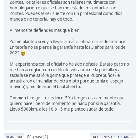
Zontes, los talleres oficiales son talleres multimarca con
homologación o que se han molestado en contactar con
Zontes. Puedes tener suerte con un profesional como dios
manda o no tenerla, hay de todo.
Al menos te defiendes más que bien!
Yo me planteo si voy a llevarla más al oficial o ir al de siempre.
En teoría no se pierde la garantía hasta los 3 años para los de
2022
.
Mi experiencia con el oficial no ha sido nefasta. Barato pero no
me han arreglado un ruidito de vibración de la pantalla y al
sacarla se me salió la goma que protege el cubrepuños (le
arrastraron el manillar de otra moto porque tenía el espejo
movido) y me dejaron el baúl abierto...
También te digo... eres libre!!! Yo tengo cosas en mente que
quiero hacer pero de momento no hago por si la garantía.
Llevo 5000km, a los 10 o 15 me planteo sudar de todo.
Páginas
1
IR ARRIBA
ACCIONES DEL USUARIO