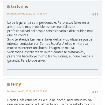
tratorino
Septiembre 03, 2022, 00:10:18 AM
#11
Lo de la garantía es imperdonable. Pero estos fallos en la
asistencia lo más probable es que sean fallos de
profesionalidad del propio concesionario o distribuidor, más
que de Zontes.
Si no te atiende bien en el taller del servicio oficial se puede
intentar contactar con Zontes España. A ellos le interesa
mucho mantener una buena imagen de marca.
Si en todos los talleres de la red Zontes te trataran así,
preferiría hacerlo yo mismo las revisiones, aunque pierda la
garantía. Para lo que sirve...
ferny
Septiembre 06, 2022, 19:37:47 PM
#12
Gracias, básicamente es lo que he hecho, hacérmelo yo, ya
que soy mecánico , actualmente no , pero he estado muchos