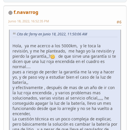
f.navarrog
Junio 18, 2022, 16:52:35 PM
#6
Cita de: ferny en Junio 18, 2022, 11:50:06 AM
Hola, ya me acerco a los 5000km, y le toca la
revisión, y me he planteado, me hago yo la revisión y
pierdo la garantía,,?
de que sirve una garantía si te
dicen que una luz roja encendida en el cuadro es
normal....
pues a riesgo de perder la garantía me la voy a hacer
yo, y de paso voy a estudiar bien el caso de la luz de
batería,,
y efectivamente , después de mas de un año de ir con
la luz roja encendida , y varios problemas mas
solucionados, varias visitas al servicio oficial,,,,, he
conseguido apagar la luz de la batería, llevo un mes
funcionando desde que lo arregle y no se ha vuelto a
encender,
La cuestión técnica es un poco compleja de explicar,
pero básicamente la solución es cambiar la batería por
una de litio, y a pesar de que lleva el regulador de