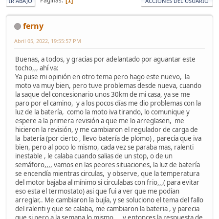
Páginas
1
IR ABAJO
ACCIONES DEL USUARIO
ferny
Abril 05, 2022, 19:55:57 PM
Buenas, a todos, y gracias por adelantado por aguantar este
tocho,,, ahí va:
Ya puse mi opinión en otro tema pero hago este nuevo, la
moto va muy bien, pero tuve problemas desde nueva, cuando
la saque del concesionario unos 30km de mi casa, ya se me
paro por el camino, y a los pocos días me dio problemas con la
luz de la batería, como la moto iva tirando, lo comunique y
espere a la primera revisión a que me lo arreglasen, me
hicieron la revisión, y me cambiaron el regulador de carga de
la batería (por cierto , llevo batería de plomo) , parecía que iva
bien, pero al poco lo mismo, cada vez se paraba mas, ralenti
inestable , le calaba cuando salias de un stop, o de un
semáforo,,,, vamos en las peores situaciones, la luz de batería
se encendía mientras circulas, y observe, que la temperatura
del motor bajaba al mínimo si circulabas con frio,,,( para evitar
eso esta el termostato) asi que fui a ver que me podían
arreglar,. Me cambiaron la bujía, y se soluciono el tema del fallo
del ralenti y que se calaba, me cambiaron la bateria , y parecia
que si pero a la semana lo mismo,,,, y entonces la respuesta de