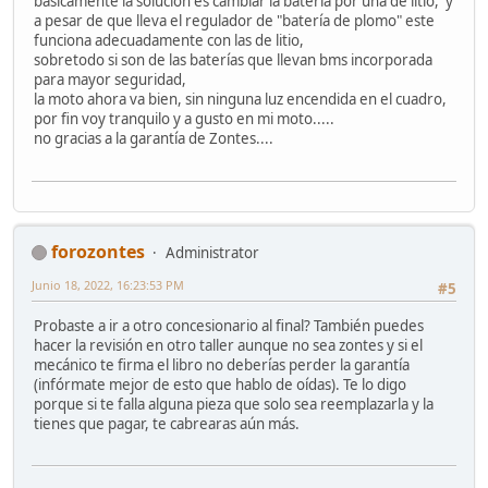
básicamente la solución es cambiar la batería por una de litio, y
a pesar de que lleva el regulador de "batería de plomo" este
funciona adecuadamente con las de litio,
sobretodo si son de las baterías que llevan bms incorporada
para mayor seguridad,
la moto ahora va bien, sin ninguna luz encendida en el cuadro,
por fin voy tranquilo y a gusto en mi moto.....
no gracias a la garantía de Zontes....
forozontes
Administrator
Junio 18, 2022, 16:23:53 PM
#5
Probaste a ir a otro concesionario al final? También puedes
hacer la revisión en otro taller aunque no sea zontes y si el
mecánico te firma el libro no deberías perder la garantía
(infórmate mejor de esto que hablo de oídas). Te lo digo
porque si te falla alguna pieza que solo sea reemplazarla y la
tienes que pagar, te cabrearas aún más.