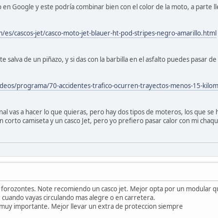
o en Google y este podría combinar bien con el color de la moto, a parte l
m/es/cascos-jet/casco-moto-jet-blauer-ht-pod-stripes-negro-amarillo.html
 te salva de un piñazo, y si das con la barbilla en el asfalto puedes pasar 
videos/programa/70-accidentes-trafico-ocurren-trayectos-menos-15-kil
nal vas a hacer lo que quieras, pero hay dos tipos de moteros, los que se 
n corto camiseta y un casco Jet, pero yo prefiero pasar calor con mi chaq
orozontes. Note recomiendo un casco jet. Mejor opta por un modular que 
r cuando vayas circulando mas alegre o en carretera.
 muy importante. Mejor llevar un extra de proteccion siempre