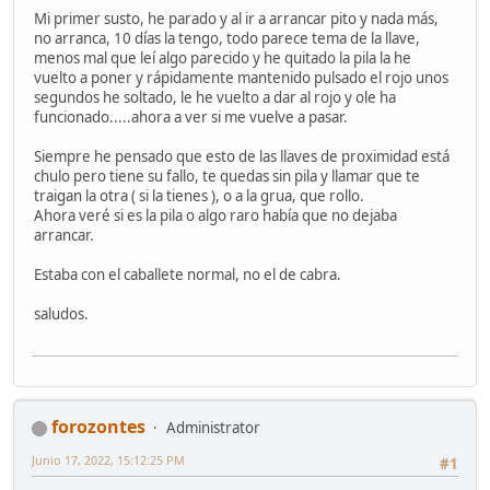
Mi primer susto, he parado y al ir a arrancar pito y nada más,
no arranca, 10 días la tengo, todo parece tema de la llave,
menos mal que leí algo parecido y he quitado la pila la he
vuelto a poner y rápidamente mantenido pulsado el rojo unos
segundos he soltado, le he vuelto a dar al rojo y ole ha
funcionado.....ahora a ver si me vuelve a pasar.
Siempre he pensado que esto de las llaves de proximidad está
chulo pero tiene su fallo, te quedas sin pila y llamar que te
traigan la otra ( si la tienes ), o a la grua, que rollo.
Ahora veré si es la pila o algo raro había que no dejaba
arrancar.
Estaba con el caballete normal, no el de cabra.
saludos.
forozontes
Administrator
Junio 17, 2022, 15:12:25 PM
#1