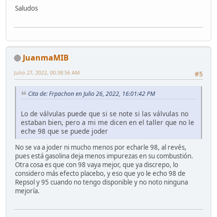
Saludos
JuanmaMIB
Julio 27, 2022, 00:38:56 AM
#5
Cita de: Frpachon en Julio 26, 2022, 16:01:42 PM
Lo de válvulas puede que si se note si las válvulas no
estaban bien, pero a mi me dicen en el taller que no le
eche 98 que se puede joder
No se va a joder ni mucho menos por echarle 98, al revés,
pues está gasolina deja menos impurezas en su combustión.
Otra cosa es que con 98 vaya mejor, que ya discrepo, lo
considero más efecto placebo, y eso que yo le echo 98 de
Repsol y 95 cuando no tengo disponible y no noto ninguna
mejoría.