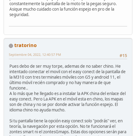
constantemente la pantalla de la moto te la pegas seguro.
Asique mucho cuidado con la función espejo en pro de la
seguridad.
tratorino
Septiembre 04, 2022, 12:40:57 PM
#15
Pues debo de ser muy torpe, ademas de no saber chino. He
intentado conectar el movil con el easy conect de la pantalla de
la M310 con tres terminales móviles con G5 y android 11, el
último móvil recién comprado y no hay manera de que
funcione..
A lo más que he llegado es a instalar la APK china del enlace del
easy conect. Pero La APK en el móvil esta en chino, los mapas
son de china y no se por donde activar la función espejo. El
idioma chino no ayuda mucho.
Si tu pantalla tiene la opción easy conect solo "podrás" ver, en
teoría, la navegación por esta opción. No te funcionará el
zontes smart ni el zontesGmaps. Estas dos opciones serán para