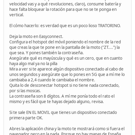
velocidad vas y a qué revoluciones, claro), consume batería y
hace falta bloquear la rotación para que no se te ponga en
vertical.
El cómo hacerlo: es verdad que es un poco lioso TRATORINO.
Deja la moto en Easyconnect.
Configura el hotspot del móvil poniendo el nombre de la red
que creas la que te pone en la pantalla de la moto ("ZT....") la
que sea. Y pones también la contraseña.
Asegúrate qué es mayúscula y qué es un cero, que en cuanto
haya algo mal ya no la pilla
Mira a ver si te aparece algún dispositivo conectado al cabo de
unos segundos y asegúrate que lo pones en 5G que a mí me lo
cambiaba a 2,4 cuando le cambiaba el nombre.
Quita lo de desconectar hotspot si no tiene nada conectado,
por si las moscas.
La contraseña son 8 dígitos. A mí me ponía todo el rato el
mismo y es fácil que te hayas dejado alguno, revisa.
Si te sale EN EL MOVIL que tienes un dispositivo conectado
primera parte OK.
Abres la aplicación china y la moto te mostrará como si fuera el
navegador pero en la nada. Porque no hay mapas de España.