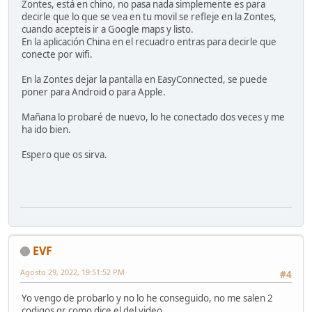
Zontes, está en chino, no pasa nada simplemente es para
decirle que lo que se vea en tu movil se refleje en la Zontes,
cuando acepteis ir a Google maps y listo.
En la aplicación China en el recuadro entras para decirle que
conecte por wifi.
En la Zontes dejar la pantalla en EasyConnected, se puede
poner para Android o para Apple.
Mañana lo probaré de nuevo, lo he conectado dos veces y me
ha ido bien.
Espero que os sirva.
EVF
Agosto 29, 2022, 19:51:52 PM
#4
Yo vengo de probarlo y no lo he conseguido, no me salen 2
codigos qr como dice el del video