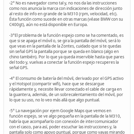
-2° No es navegador como tal y, no nos da las instrucciones
como nos anuncia la marca con indicaciones de dirección junto
al resto de info en grande de la M310 (rpm, velocidad, etc).
Ésta función como sucede en otras marcas (véase BMW con su
C400gt), aún no está disponible en Europa.
-3°El problema de la función espejo como se ha comentado, es
que si se apaga el móvil o, se gira la pantalla del móvil, será lo
que veas en la pantalla de la Zontes, cuidado que si te quedas
sin señal GPS la pantalla porque se queda en blanco (algo en
chino también). Por lo que ya queda inservible hasta que pares
del todo y, vuelvas a conectar la función espejo recuperes la
señal GPS.
-4° El consumo de batería del móvil, derivado por el GPS activo
y el Hotspot (compartir wifi), hace que se descargue
rápidamente y, necesite llevar conectado el cable de carga en
la guantera, además, de un sobrecalentamiento del móvil, por
lo que su uso, no lo veo más allá que algo puntual.
-5° La navegación por ejem Google Maps que vemos en
función espejo, se ve algo pequeña en la pantalla de la M310,
habría que acompañarlo con conexión de intercomunicador
con el casco, para así, poder escuchar las instrucciones y, la
pantalla solo como apoyo puntual, porque como vayas mirando