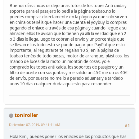
Buenos días chicos os dejo unas fotos de los topes Anti caida y
soporte para el pasajero lo pedí a la página toabao,no lo
puedes comprar directamente en la página ya que solo sirven
en china os tenéis que hacer una cuenta el yoybuy lo compras
pegando el enlace a través de esa página y cuando llegue a su
almacén ellos te avisan que lo tienen ya allí la verdad que en 2
o 3 días le llega,luego te cobran el envío y un porcentaje que
se llevan ellos todo esto se puede pagar por PayPal que es lo
importante, al registrarte te regalan 10 $, en la página de
toabao tenéis de todo piezas, motor de arranque, plásticos, los
mando de luces de la moto un montón de cosas, yo e
comprado los topes anti caída, los soportes de pasajero y un
filtro de aceite con sus juntas y me salido un 45€ me otros 40€
de envío, por suerte no me lo a parado aduanas y a tardado
unos 10 días cualquier duda aquí esto para responder
toniroller
Diciembre 07, 2019, 09:41:41 AM
#1
Hola Kimi, puedes poner los enlaces de los productos que has