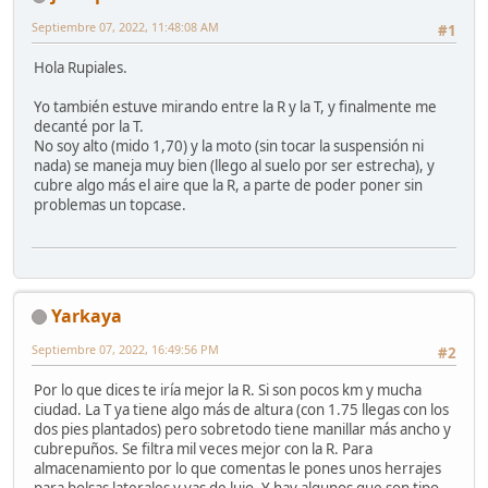
Septiembre 07, 2022, 11:48:08 AM
#1
Hola Rupiales.
Yo también estuve mirando entre la R y la T, y finalmente me
decanté por la T.
No soy alto (mido 1,70) y la moto (sin tocar la suspensión ni
nada) se maneja muy bien (llego al suelo por ser estrecha), y
cubre algo más el aire que la R, a parte de poder poner sin
problemas un topcase.
Yarkaya
Septiembre 07, 2022, 16:49:56 PM
#2
Por lo que dices te iría mejor la R. Si son pocos km y mucha
ciudad. La T ya tiene algo más de altura (con 1.75 llegas con los
dos pies plantados) pero sobretodo tiene manillar más ancho y
cubrepuños. Se filtra mil veces mejor con la R. Para
almacenamiento por lo que comentas le pones unos herrajes