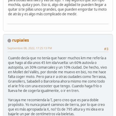
para bolsas laterales y vas de lujo. Y hay algunos que son tipo
mochila, quita y pon. Eso si, algo de agilidad te pueden llegar a
quitar si te pillas unos grandes, que pueden engordar tu moto
de atrás y es algo más complicado de medir.
rupiales
Septiembre 08, 2022, 17:25:13 PM
#3
Cuando decía que no tenía que hacer muchos km me refería a
que hago al día unos 45 km ida/vuelta: un 60% autovía o
autopista, un 30% comarcales y un 10% ciudad. De hecho, vivo
en Mollet del Vallès, por donde me muevo en bici, no me hace
falta coger moto. Pero para ir a otras ciudades como Terrassa,
Granollers, Sabadell o Barcelona ahora mismo me como todo
el arie frío con una escooter que tengo. Cuando haga frío o
llueva he de cogerla igualmente, o ir en tren.
Yarcaya me recomienda la T, pero creo que es para doble
propósito. Yo nunca pisaré caminos de tierra, por lo que creo
que es más apropiada la X, no? Es de 795 altura y mi idea era
bajarle un par de centímetros vía bieletas.