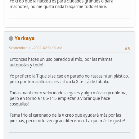
Yo creo que la nacked es para ciudades grandes o para
machotes, no me gusta nada tragarme todo el aire.
Yarkaya
Septiembre 11, 2022, 02:34:00 AM
#5
Entonces haces un uso parecido al mío, por las mismas
autopistas y todo!
Yo prefiero la T que si se cae en parado no rascas ni un plástico,
pero por tema altura si es crítico la X te irá de fábula.
Todas mantienen velocidades legales y algo más sin problema,
pero en torno a 105-115 empiezan a vibrar que hace
cosquillas!
Tema frío el carenado de la X creo que ayudará más por las
piernas, pero no le veo gran diferencia. La que más te guste!