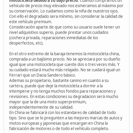
motocicleta debido a su bajo precio
. Cuando compramos un
vehiculo de precio muy elevado nos esmeramos al máximo por
su conservación. Lo cuidamos como la niña de nuestros ojos.
Con ello el degradado sera mínimo, sin considerar la calidad de
este vehículo premium.
Consideración aparte de que como su usuario suele tener un
nivel adquisitivo superio, puede prestar unos cuidados
(cochera privada, reparaciones inmediatas de los
desperfectos, etc).
En el otro extremo de la baraja tenemos la motocicleta china,
comprada a un bajísimo precio. No se apreciara por su dueño
igual que una motocicleta que cueste dos o tres veces más. Y
su cuidado estará mucho más relajado. No se cuidará igual un
Ferrari que un Dacia Sandero básico.
Ademas su propietario, bastante canino en cuanto a su
cartera, puede que deje la motocicleta a dormir a la
intemperie y no tenga muchos fondos para reparaciones y
revisiones. En estas condiciones su degradacion será mucho
mayor que la de una moto superpremium,
independientemente de su calidad.
En China se fabricará con los estandares de calidad de todo
tipo. Sino que se lo pregunten a las mejores marcas de autos y
motos europeas y japonesas que encargan en China la
fabricación de motores o de todo el vehículo completo.