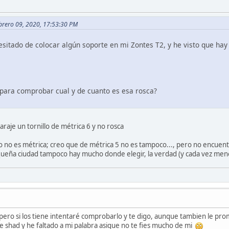
brero 09, 2020, 17:53:30 PM
sitado de colocar algún soporte en mi Zontes T2, y he visto que hay
d para comprobar cual y de cuanto es esa rosca?
raje un tornillo de métrica 6 y no rosca
 o no es métrica; creo que de métrica 5 no es tampoco..., pero no encuen
equeña ciudad tampoco hay mucho donde elegir, la verdad (y cada vez men
ene pero si los tiene intentaré comprobarlo y te digo, aunque tambien le pr
 de shad y he faltado a mi palabra asique no te fies mucho de mi