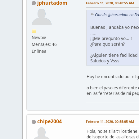
jphurtadom
Febrero 11, 2020, 00:40:55 AM
Cita de: jphurtadom en Fe
Buenas , andaba yo nece
.....
Newbie
¡¡¡Me pregunto yo....!
¿Para que serán?
Mensajes: 46
En línea
¿Alguien tiene facilida
Saludos y Vsss
Hoy he encontrado por el ga
o bien el paso es diferente
en las ferreterias de mi p
chipe2004
Febrero 11, 2020, 00:55:05 AM
Hola, no se si la t1 los ti
del soporte de las alforjas