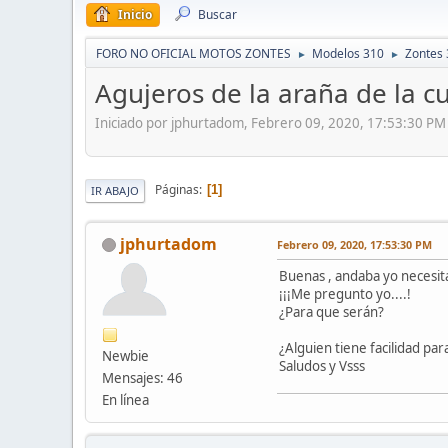
Inicio
Buscar
FORO NO OFICIAL MOTOS ZONTES
Modelos 310
Zontes 
►
►
Agujeros de la araña de la c
Iniciado por jphurtadom, Febrero 09, 2020, 17:53:30 PM
Páginas
1
IR ABAJO
jphurtadom
Febrero 09, 2020, 17:53:30 PM
Buenas , andaba yo necesita
¡¡¡Me pregunto yo....!
¿Para que serán?
¿Alguien tiene facilidad pa
Newbie
Saludos y Vsss
Mensajes: 46
En línea