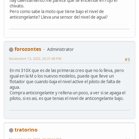
hay calentamiento me parece que se enciende en rojo el
chivato.
Pero como sabe la moto que tiene bajo el nivel de
anticongelante? Lleva una sensor del nivel de agua?
forozontes
Administrator
Noviembre 13, 2022, 20:31:48 PM
#3
En mi 310X que es de las primeras creo que no lo lleva, pero
igual en la M o los nuevos modelos, puede que lleve un
flotador que cuando baja el nivel active el piloto de falta de
agua.
Compra anticongelante y rellena un poco, a ver si se apaga el
piloto, si es asi, es que tenias el nivel de anticongelante bajo.
tratorino