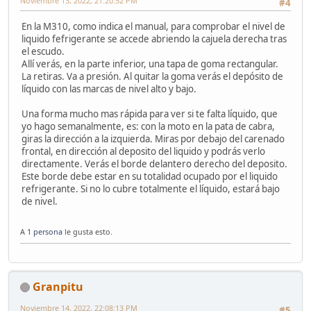
Noviembre 13, 2022, 21:20:52 PM
#4
En la M310, como indica el manual, para comprobar el nivel de
liquido fefrigerante se accede abriendo la cajuela derecha tras
el escudo.
Allí verás, en la parte inferior, una tapa de goma rectangular.
La retiras. Va a presión. Al quitar la goma verás el depósito de
líquido con las marcas de nivel alto y bajo.
Una forma mucho mas rápida para ver si te falta líquido, que
yo hago semanalmente, es: con la moto en la pata de cabra,
giras la dirección a la izquierda. Miras por debajo del carenado
frontal, en dirección al deposito del liquido y podrás verlo
directamente. Verás el borde delantero derecho del deposito.
Este borde debe estar en su totalidad ocupado por el liquido
refrigerante. Si no lo cubre totalmente el líquido, estará bajo
de nivel.
A
1 persona
le gusta esto.
Granpitu
Noviembre 14, 2022, 22:08:13 PM
#5