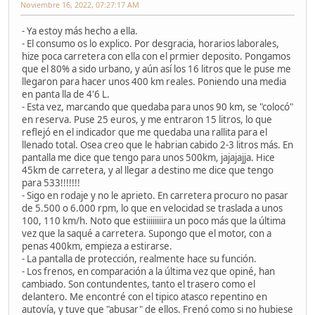
Noviembre 16, 2022, 07:27:17 AM
- Ya estoy más hecho a ella.
- El consumo os lo explico. Por desgracia, horarios laborales,
hize poca carretera con ella con el prmier deposito. Pongamos
que el 80% a sido urbano, y aún así los 16 litros que le puse me
llegaron para hacer unos 400 km reales. Poniendo una media
en panta lla de 4'6 L.
- Esta vez, marcando que quedaba para unos 90 km, se "colocó"
en reserva. Puse 25 euros, y me entraron 15 litros, lo que
reflejó en el indicador que me quedaba una rallita para el
llenado total. Osea creo que le habrian cabido 2-3 litros más. En
pantalla me dice que tengo para unos 500km, jajajajja. Hice
45km de carretera, y al llegar a destino me dice que tengo
para 533!!!!!!!
- Sigo en rodaje y no le aprieto. En carretera procuro no pasar
de 5.500 o 6.000 rpm, lo que en velocidad se traslada a unos
100, 110 km/h. Noto que estiiiiiiiira un poco más que la última
vez que la saqué a carretera. Supongo que el motor, con a
penas 400km, empieza a estirarse.
- La pantalla de protección, realmente hace su función.
- Los frenos, en comparación a la última vez que opiné, han
cambiado. Son contundentes, tanto el trasero como el
delantero. Me encontré con el tipico atasco repentino en
autovía, y tuve que "abusar" de ellos. Frenó como si no hubiese