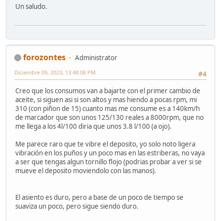
Un saludo.
forozontes
Administrator
Diciembre 09, 2023, 13:48:08 PM
#4
Creo que los consumos van a bajarte con el primer cambio de
aceite, si siguen asi si son altos y mas hiendo a pocas rpm, mi
310 (con piñon de 15) cuanto mas me consume es a 140km/h
de marcador que son unos 125/130 reales a 8000rpm, que no
me llega a los 4l/100 diria que unos 3.8 l/100 (a ojo).
Me parece raro que te vibre el deposito, yo solo noto ligera
vibración en los puños y un poco mas en las estriberas, no vaya
a ser que tengas algun tornillo flojo (podrias probar a ver si se
mueve el deposito moviendolo con las manos).
El asiento es duro, pero a base de un poco de tiempo se
suaviza un poco, pero sigue siendo duro.