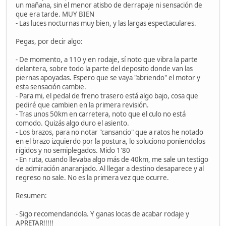
un mañana, sin el menor atisbo de derrapaje ni sensación de
que era tarde. MUY BIEN
- Las luces nocturnas muy bien, y las largas espectaculares.
Pegas, por decir algo:
- De momento, a 110 y en rodaje, sí noto que vibra la parte
delantera, sobre todo la parte del deposito donde van las
piernas apoyadas. Espero que se vaya "abriendo" el motor y
esta sensación cambie.
- Para mi, el pedal de freno trasero está algo bajo, cosa que
pediré que cambien en la primera revisión.
- Tras unos 50km en carretera, noto que el culo no está
comodo. Quizás algo duro el asiento.
- Los brazos, para no notar "cansancio" que a ratos he notado
en el brazo izquierdo por la postura, lo soluciono poniendolos
rígidos y no semiplegados. Mido 1'80
- En ruta, cuando llevaba algo más de 40km, me sale un testigo
de admiración anaranjado. Al llegar a destino desaparece y al
regreso no sale. No es la primera vez que ocurre.
Resumen:
- Sigo recomendandola. Y ganas locas de acabar rodaje y
APRETAR!!!!!