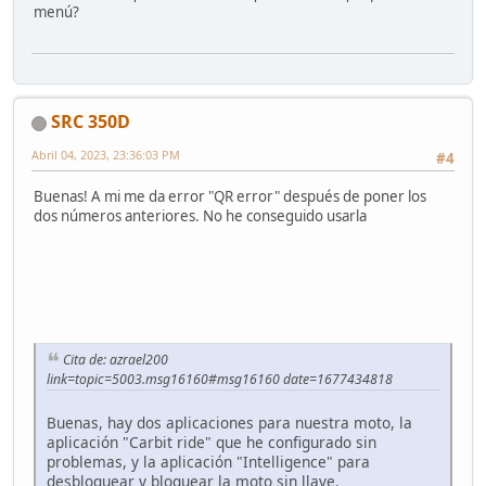
menú?
SRC 350D
Abril 04, 2023, 23:36:03 PM
#4
Buenas! A mi me da error "QR error" después de poner los
dos números anteriores. No he conseguido usarla
Cita de: azrael200
link=topic=5003.msg16160#msg16160 date=1677434818
Buenas, hay dos aplicaciones para nuestra moto, la
aplicación "Carbit ride" que he configurado sin
problemas, y la aplicación "Intelligence" para
desbloquear y bloquear la moto sin llave.