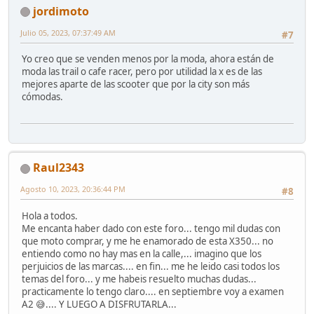
jordimoto
Julio 05, 2023, 07:37:49 AM
#7
Yo creo que se venden menos por la moda, ahora están de
moda las trail o cafe racer, pero por utilidad la x es de las
mejores aparte de las scooter que por la city son más
cómodas.
Raul2343
Agosto 10, 2023, 20:36:44 PM
#8
Hola a todos.
Me encanta haber dado con este foro... tengo mil dudas con
que moto comprar, y me he enamorado de esta X350... no
entiendo como no hay mas en la calle,... imagino que los
perjuicios de las marcas.... en fin... me he leido casi todos los
temas del foro... y me habeis resuelto muchas dudas...
practicamente lo tengo claro.... en septiembre voy a examen
A2 😅.... Y LUEGO A DISFRUTARLA...