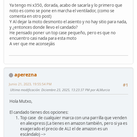
Ya tengo mi x350, dorada, acabo de sacarla y lo primero que
noto es como se pone en marcha el ventilador, (como se
comenta en otro post)
Y Al dejar la moto desmonto el asiento y no hay sitio para nada,
y ¿entonces donde llevo el candado?
He pensado poner un top case pequeño, pero es que no
encuentro casi nada para esta moto
A ver que me aconsejáis
aperezna
Junio 21, 2023, 19:55:54 PM
#1
Ultima modificación
: Diciembre 23, 2025, 13:23:37 PM por ALMurcia
Hola Mutxo,
El candado tienes dos opciones:
Top case de cualquier marca con una parrilla que venden
en aliexpress (La tienes en amazon también, pero si ya es
exagerado el precio de ALI el de amazon es un
escándalo) -->