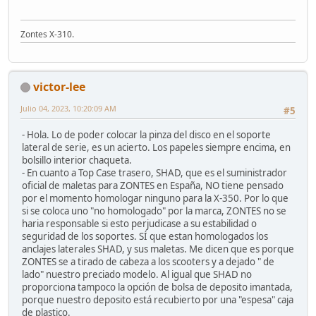
Zontes X-310.
victor-lee
Julio 04, 2023, 10:20:09 AM
#5
- Hola. Lo de poder colocar la pinza del disco en el soporte
lateral de serie, es un acierto. Los papeles siempre encima, en
bolsillo interior chaqueta.
- En cuanto a Top Case trasero, SHAD, que es el suministrador
oficial de maletas para ZONTES en España, NO tiene pensado
por el momento homologar ninguno para la X-350. Por lo que
si se coloca uno "no homologado" por la marca, ZONTES no se
haria responsable si esto perjudicase a su estabilidad o
seguridad de los soportes. SÍ que estan homologados los
anclajes laterales SHAD, y sus maletas. Me dicen que es porque
ZONTES se a tirado de cabeza a los scooters y a dejado " de
lado" nuestro preciado modelo. Al igual que SHAD no
proporciona tampoco la opción de bolsa de deposito imantada,
porque nuestro deposito está recubierto por una "espesa" caja
de plastico.