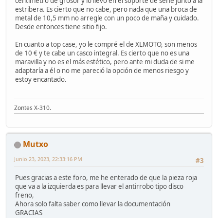
centímetro de grosor y lo llevo en el soporte de serie junto a la
estribera. Es cierto que no cabe, pero nada que una broca de
metal de 10,5 mm no arregle con un poco de maña y cuidado.
Desde entonces tiene sitio fijo.
En cuanto a top case, yo le compré el de XLMOTO, son menos
de 10 € y te cabe un casco integral. Es cierto que no es una
maravilla y no es el más estético, pero ante mi duda de si me
adaptaría a él o no me pareció la opción de menos riesgo y
estoy encantado.
Zontes X-310.
Mutxo
Junio 23, 2023, 22:33:16 PM
#3
Pues gracias a este foro, me he enterado de que la pieza roja
que va a la izquierda es para llevar el antirrobo tipo disco
freno,
Ahora solo falta saber como llevar la documentación
GRACIAS