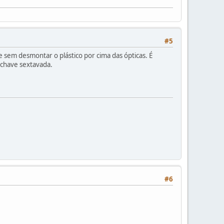
#5
ue sem desmontar o plástico por cima das ópticas. É
i chave sextavada.
#6