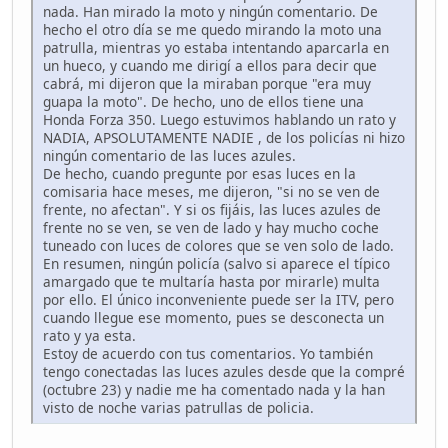
nada. Han mirado la moto y ningún comentario. De
hecho el otro día se me quedo mirando la moto una
patrulla, mientras yo estaba intentando aparcarla en
un hueco, y cuando me dirigí a ellos para decir que
cabrá, mi dijeron que la miraban porque "era muy
guapa la moto". De hecho, uno de ellos tiene una
Honda Forza 350. Luego estuvimos hablando un rato y
NADIA, APSOLUTAMENTE NADIE , de los policías ni hizo
ningún comentario de las luces azules.
De hecho, cuando pregunte por esas luces en la
comisaria hace meses, me dijeron, "si no se ven de
frente, no afectan". Y si os fijáis, las luces azules de
frente no se ven, se ven de lado y hay mucho coche
tuneado con luces de colores que se ven solo de lado.
En resumen, ningún policía (salvo si aparece el típico
amargado que te multaría hasta por mirarle) multa
por ello. El único inconveniente puede ser la ITV, pero
cuando llegue ese momento, pues se desconecta un
rato y ya esta.
Estoy de acuerdo con tus comentarios. Yo también
tengo conectadas las luces azules desde que la compré
(octubre 23) y nadie me ha comentado nada y la han
visto de noche varias patrullas de policia.