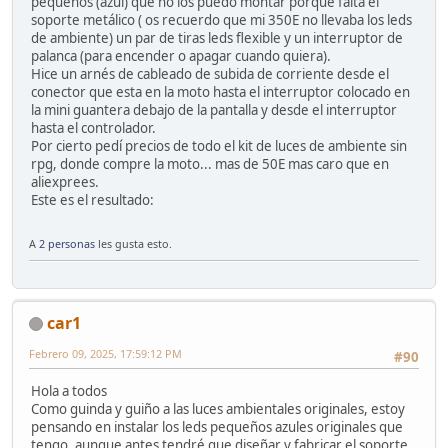
pequeños (azul) que no los puedo montar porque falta el
soporte metálico ( os recuerdo que mi 350E no llevaba los leds
de ambiente) un par de tiras leds flexible y un interruptor de
palanca (para encender o apagar cuando quiera).
Hice un arnés de cableado de subida de corriente desde el
conector que esta en la moto hasta el interruptor colocado en
la mini guantera debajo de la pantalla y desde el interruptor
hasta el controlador.
Por cierto pedí precios de todo el kit de luces de ambiente sin
rpg, donde compre la moto... mas de 50E mas caro que en
aliexprees.
Este es el resultado:
A
2 personas
les gusta esto.
car1
Febrero 09, 2025, 17:59:12 PM
#90
Hola a todos
Como guinda y guiño a las luces ambientales originales, estoy
pensando en instalar los leds pequeños azules originales que
tengo, aunque antes tendré que diseñar y fabricar el soporte