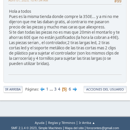
Abril 01, 2025, 10:47:04 AM
#99
Hola a todos
Pues es la misma tienda donde compre la 350E... y a mi no me
dijeron que me las daban gratis, al contrario me pasaron
precio de las piezas y mucho mas caras que aliexpress.
Si te dan todas las piezas no es mas que 20min el montarlo y te
ahorras 60E que no están justificados (la hora la cobran a 49E).
Las piezas serian , el controlador,2 tiras largas led, 2 tiras
cortas led y el soporte metálico de las tiras cortas mas 2 clips
de plástico para sujetar el controlador (son los mismos clips de
la carrocería) y 4 tornillos para sujetar las tiras largas (o se
pueden utilizar bridas).
1
...
3
4
6
Páginas
5
IR ARRIBA
ACCIONES DEL USUARIO
|
|
Ayuda
Reglas y Términos
Ir Arriba ▲
,
|
|
SMF 2.1.4 © 2023
Simple Machines
Mapa del sitio
forozontes@gmail.com