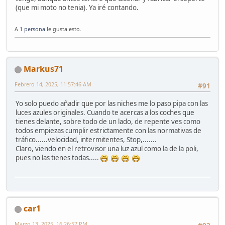
(que mi moto no tenia). Ya iré contando.
A
1 persona
le gusta esto.
Markus71
Febrero 14, 2025, 11:57:46 AM
#91
Yo solo puedo añadir que por las niches me lo paso pipa con las
luces azules originales. Cuando te acercas a los coches que
tienes delante, sobre todo de un lado, de repente ves como
todos empiezas cumplir estrictamente con las normativas de
tráfico......velocidad, intermitentes, Stop,.......
Claro, viendo en el retrovisor una luz azul como la de la poli,
pues no las tienes todas.....
car1
Marzo 13, 2025, 16:26:57 PM