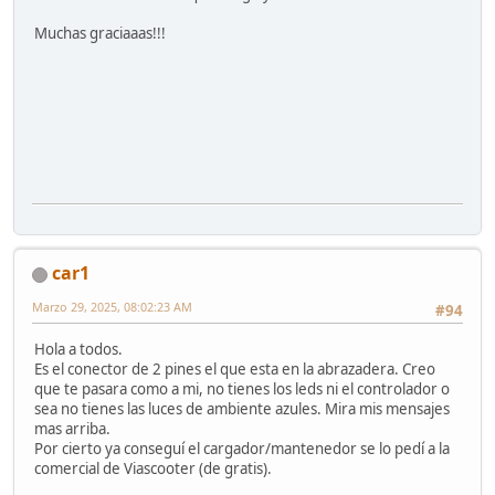
Muchas graciaaas!!!
car1
Marzo 29, 2025, 08:02:23 AM
#94
Hola a todos.
Es el conector de 2 pines el que esta en la abrazadera. Creo
que te pasara como a mi, no tienes los leds ni el controlador o
sea no tienes las luces de ambiente azules. Mira mis mensajes
mas arriba.
Por cierto ya conseguí el cargador/mantenedor se lo pedí a la
comercial de Viascooter (de gratis).