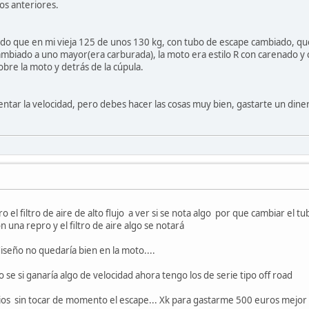
os anteriores.
do que en mi vieja 125 de unos 130 kg, con tubo de escape cambiado, que 
s cambiado a uno mayor(era carburada), la moto era estilo R con carenado y
e la moto y detrás de la cúpula.
ntar la velocidad, pero debes hacer las cosas muy bien, gastarte un dinero
el filtro de aire de alto flujo a ver si se nota algo por que cambiar el 
 una repro y el filtro de aire algo se notará
diseño no quedaría bien en la moto....
 se si ganaría algo de velocidad ahora tengo los de serie tipo off road
os sin tocar de momento el escape... Xk para gastarme 500 euros mejor l