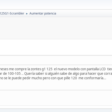
 125G1-Scrambler
Aumentar potencia
►
eses me compre la zontes g1 125 el nuevo modelo con pantalla LCD tien
 de 100-105 .. Quería saber si alguién sabe de algo para hacer que corr
y no se le puede pedir mucho pero con que pille 120 me conformaría...