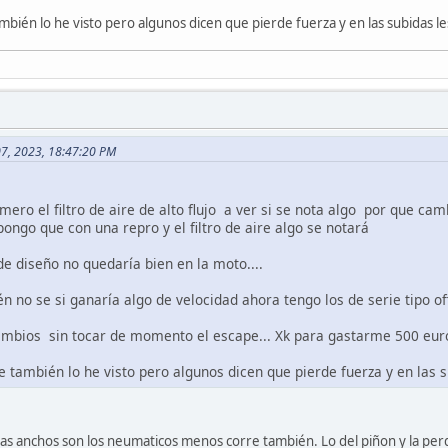
ambién lo he visto pero algunos dicen que pierde fuerza y en las subidas l
07, 2023, 18:47:20 PM
ero el filtro de aire de alto flujo a ver si se nota algo por que cam
ongo que con una repro y el filtro de aire algo se notará
de diseño no quedaría bien en la moto....
n no se si ganaría algo de velocidad ahora tengo los de serie tipo of
ambios sin tocar de momento el escape... Xk para gastarme 500 euro
re también lo he visto pero algunos dicen que pierde fuerza y en las 
as anchos son los neumaticos menos corre también. Lo del piñon y la perd