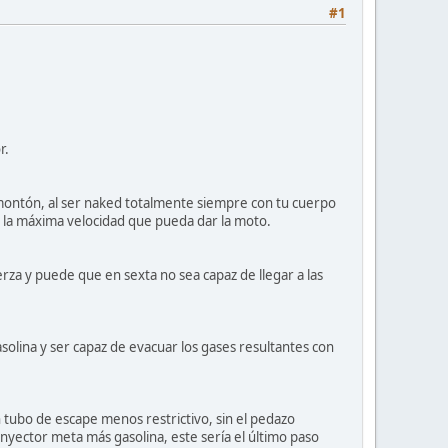
#1
r.
 montón, al ser naked totalmente siempre con tu cuerpo
r la máxima velocidad que pueda dar la moto.
rza y puede que en sexta no sea capaz de llegar a las
olina y ser capaz de evacuar los gases resultantes con
n tubo de escape menos restrictivo, sin el pedazo
inyector meta más gasolina, este sería el último paso