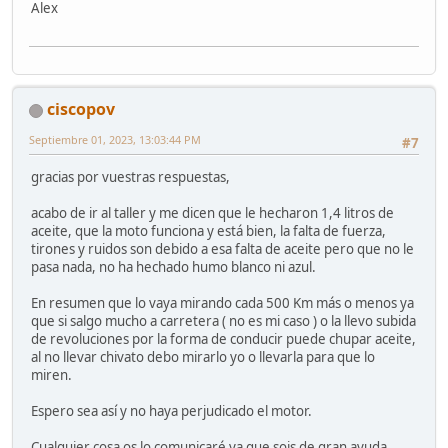
Alex
ciscopov
Septiembre 01, 2023, 13:03:44 PM
#7
gracias por vuestras respuestas,
acabo de ir al taller y me dicen que le hecharon 1,4 litros de
aceite, que la moto funciona y está bien, la falta de fuerza,
tirones y ruidos son debido a esa falta de aceite pero que no le
pasa nada, no ha hechado humo blanco ni azul.
En resumen que lo vaya mirando cada 500 Km más o menos ya
que si salgo mucho a carretera ( no es mi caso ) o la llevo subida
de revoluciones por la forma de conducir puede chupar aceite,
al no llevar chivato debo mirarlo yo o llevarla para que lo
miren.
Espero sea así y no haya perjudicado el motor.
Cualquier cosa os lo comunicaré ya que sois de gran ayuda.