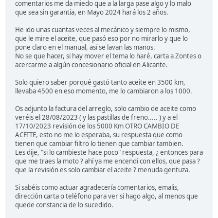
comentarios me da miedo que a la larga pase algo y lo malo
que sea sin garantía, en Mayo 2024 hará los 2 años.
He ido unas cuantas veces al mecánico y siempre lo mismo,
que le mire el aceite, que pasó eso por no mirarlo y que lo
pone claro en el manual, así se lavan las manos.
No se que hacer, si hay mover el tema lo haré, carta a Zontes o
acercarme a algún concesionario oficial en Alicante.
Solo quiero saber porqué gastó tanto aceite en 3500 km,
llevaba 4500 en eso momento, me lo cambiaron a los 1000.
Os adjunto la factura del arreglo, solo cambio de aceite como
veréis el 28/08/2023 ( y las pastillas de freno..... ) y a el
17/10/2023 revisión de los 5000 Km OTRO CAMBIO DE
ACEITE, esto no me lo esperaba, su respuesta que como
tienen que cambiar filtro lo tienen que cambiar tambien.
Les dije, "si lo cambieste hace poco" respuesta, ¿ entonces para
que me traes la moto ? ahí ya me encendí con ellos, que pasa ?
que la revisión es solo cambiar el aceite ? menuda gentuza.
Si sabéis como actuar agradecería comentarios, emalis,
dirección carta o teléfono para ver si hago algo, al menos que
quede constancia de lo sucedido.