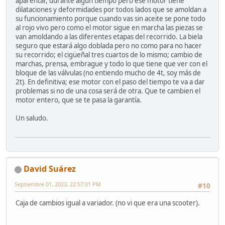
aparentar, durante algún tiempo pero ese motor tiene
dilataciones y deformidades por todos lados que se amoldan a
su funcionamiento porque cuando vas sin aceite se pone todo
al rojo vivo pero como el motor sigue en marcha las piezas se
van amoldando a las diferentes etapas del recorrido. La biela
seguro que estará algo doblada pero no como para no hacer
su recorrido; el cigüeñal tres cuartos de lo mismo; cambio de
marchas, prensa, embrague y todo lo que tiene que ver con el
bloque de las válvulas (no entiendo mucho de 4t, soy más de
2t). En definitiva; ese motor con el paso del tiempo te va a dar
problemas si no de una cosa será de otra. Que te cambien el
motor entero, que se te pasa la garantía.
Un saludo.
David Suárez
Septiembre 01, 2023, 22:57:01 PM
#10
Caja de cambios igual a variador. (no vi que era una scooter).