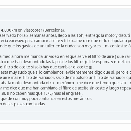
s 4.000km en Viascooter (Barcelona).
servado hora 2 semanas antes, llego a las 16h, entrego la moto y discutí c
cía excesivo para cambiar aceite y filtro...me dice que es lo estipulado p
nde que los gastos de un taller en la ciudad son mayores... mi contestaci
la media hora me manda un video en el que se ve el filtro de aire ( que rar
ntro que han desmontado las tapas de los filtros (el de espuma y el del ai
filtro de aceite si solo hay que cambiar el aceite ¡¡¡ .
re esta muy sucio que si lo cambiamos ,evidentemente digo que si, pero le 
e aire mas el filtro del variador, saco de mi bolsillo un filtro del variador 
ba la moto desmontada otro ¨mecánico¨ me dice que tengo que salir...no
ar me dice que me han cambiado el filtro de aceite sin coste y luego repa
1,8L ¡¡ no caben mas que 1,7L) mas el engrase .
me quede con muy poca confianza en estos mecánicos.
do de las piezas cambiadas