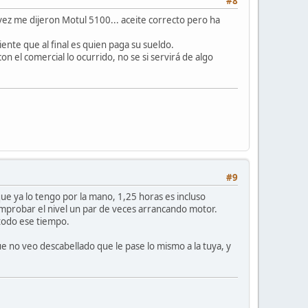
#8
vez me dijeron Motul 5100... aceite correcto pero ha
nte que al final es quien paga su sueldo.
 el comercial lo ocurrido, no se si servirá de algo
#9
unque ya lo tengo por la mano, 1,25 horas es incluso
omprobar el nivel un par de veces arrancando motor.
 todo ese tiempo.
ue no veo descabellado que le pase lo mismo a la tuya, y