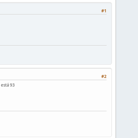
#1
#2
 está 93