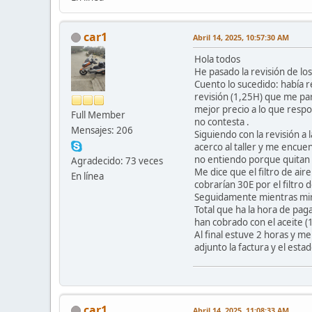
car1
Abril 14, 2025, 10:57:30 AM
Hola todos
He pasado la revisión de lo
Cuento lo sucedido: había re
revisión (1,25H) que me pare
mejor precio a lo que respo
Full Member
no contesta .
Mensajes: 206
Siguiendo con la revisión a 
acerco al taller y me encue
no entiendo porque quitan el 
Agradecido: 73 veces
Me dice que el filtro de ai
En línea
cobrarían 30E por el filtro d
Seguidamente mientras mira
Total que ha la hora de pag
han cobrado con el aceite (
Al final estuve 2 horas y 
adjunto la factura y el esta
car1
Abril 14, 2025, 11:08:33 AM