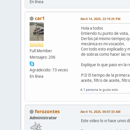
En línea
car1
Abril 14, 2025, 23:19:25 PM
Hola a todos
Entiendo tu punto de vista,
Derbis (al mismo tiempo) q
mecánica es mi vocación.
Con todo esto explicado y m
Full Member
de sobras como hacer las re
Mensajes: 206
Explique lo que paso en la 
Agradecido: 73 veces
P:D El tiempo de la primera
En línea
aceite, filtro de aceite, filt
A
1 persona
le gusta esto.
forozontes
Abril 15, 2025, 00:07:33 AM
Administrator
Este video lo vi hace unos 