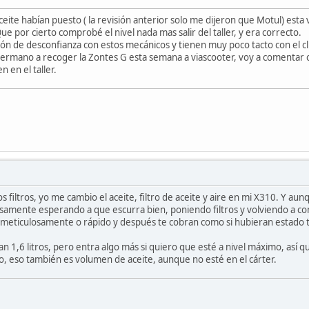
ite habían puesto ( la revisión anterior solo me dijeron que Motul) esta 
Que por cierto comprobé el nivel nada mas salir del taller, y era correcto.
 de desconfianza con estos mecánicos y tienen muy poco tacto con el clie
rmano a recoger la Zontes G esta semana a viascooter, voy a comentar con
 en el taller.
 los filtros, yo me cambio el aceite, filtro de aceite y aire en mi X310. Y a
losamente esperando a que escurra bien, poniendo filtros y volviendo a c
cen meticulosamente o rápido y después te cobran como si hubieran estado
n 1,6 litros, pero entra algo más si quiero que esté a nivel máximo, así q
tro, eso también es volumen de aceite, aunque no esté en el cárter.