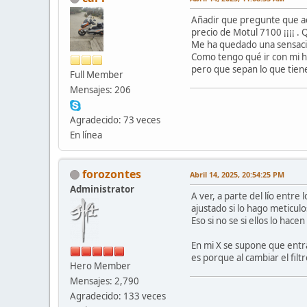
Añadir que pregunte que ace
precio de Motul 7100 ¡¡¡¡ . 
Me ha quedado una sensación
Como tengo qué ir con mi he
pero que sepan lo que tienen
Full Member
Mensajes: 206
Agradecido: 73 veces
En línea
forozontes
Abril 14, 2025, 20:54:25 PM
Administrator
A ver, a parte del lío entre
ajustado si lo hago meticu
Eso si no se si ellos lo ha
En mi X se supone que entra
es porque al cambiar el fil
Hero Member
Mensajes: 2,790
Agradecido: 133 veces