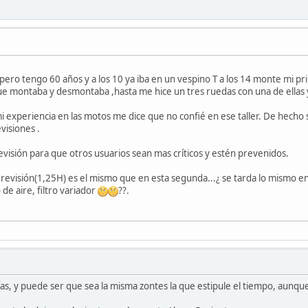
 pero tengo 60 años y a los 10 ya iba en un vespino T a los 14 monte mi p
ue montaba y desmontaba ,hasta me hice un tres ruedas con una de ellas 
i experiencia en las motos me dice que no confié en ese taller. De hecho s
visiones .
revisión para que otros usuarios sean mas críticos y estén prevenidos.
 revisión(1,25H) es el mismo que en esta segunda...¿ se tarda lo mismo en 
ro de aire, filtro variador
??.
días, y puede ser que sea la misma zontes la que estipule el tiempo, aunq