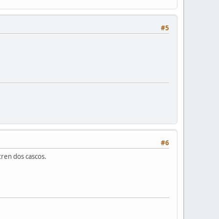
#5
#6
tren dos cascos.