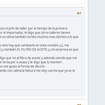
#7
on el jefe de taller por el tiempo de la primera
or el importador, le digo que otros talleres tienen
ón es obvia también tenéis muchos mas clientes a lo que
o sino hay que cambiarlo en esta revisión ¡¡¡), me
re) y también EL FILTRO DE ACEITE ¡¡¡ mi sorpresa es que
digo que no al filtro de aceite y además viendo que me
que tenia por si acaso y le digo que lo monten .
 me gusto la forma de decirlo .
sando con calma la factura me doy cuenta que ya se lo