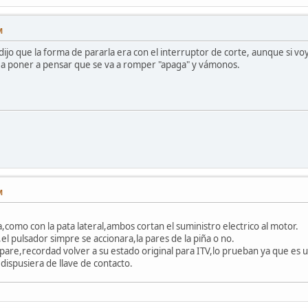
M
ijo que la forma de pararla era con el interruptor de corte, aunque si voy 
y a poner a pensar que se va a romper "apaga" y vámonos.
M
a,como con la pata lateral,ambos cortan el suministro electrico al motor.
la,el pulsador simpre se accionara,la pares de la piña o no.
 pare,recordad volver a su estado original para ITV,lo prueban ya que es 
dispusiera de llave de contacto.