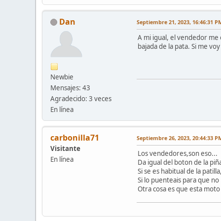
Dan
Septiembre 21, 2023, 16:46:31 P
A mi igual, el vendedor me d
bajada de la pata. Si me vo
Newbie
Mensajes: 43
Agradecido: 3 veces
En línea
carbonilla71
Septiembre 26, 2023, 20:44:33 P
Visitante
Los vendedores,son eso...
En línea
Da igual del boton de la piñ
Si se es habitual de la patil
Si lo puenteais para que no
Otra cosa es que esta moto 