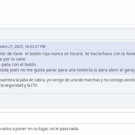
iembre 21, 2023, 16:33:27 PM
er de llave el botón rojo nunca se tocarà. Se hacía/hace con la llave
a por lo sano
a pata con el botón.
teada pues no me gusta parar para una tontería (o para abrir el gar
e puentea la pata de cabra, yo vengo de una de marchas y no consigo acos
a seguridad y la ITV.
 vuelvo a poner en su lugar, no le pasa nada.