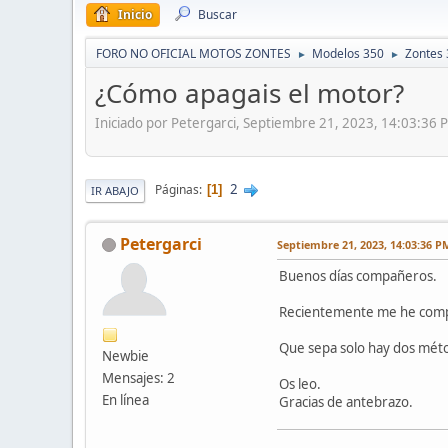
Inicio
Buscar
FORO NO OFICIAL MOTOS ZONTES
Modelos 350
Zontes 
►
►
¿Cómo apagais el motor?
Iniciado por Petergarci, Septiembre 21, 2023, 14:03:36 
2
Páginas
1
IR ABAJO
Petergarci
Septiembre 21, 2023, 14:03:36 P
Buenos días compañeros.
Recientemente me he compr
Que sepa solo hay dos métod
Newbie
Mensajes: 2
Os leo.
En línea
Gracias de antebrazo.