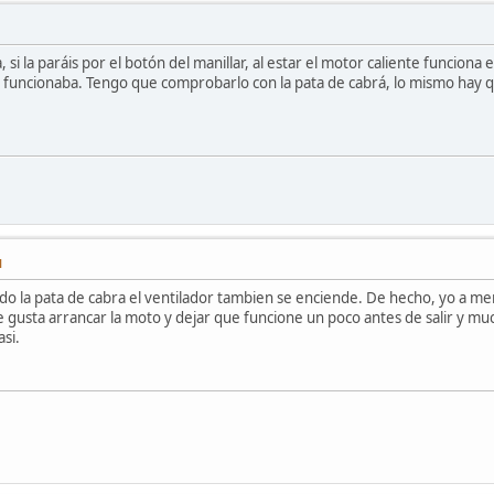
i la paráis por el botón del manillar, al estar el motor caliente funciona e
funcionaba. Tengo que comprobarlo con la pata de cabrá, lo mismo hay qu
M
ando la pata de cabra el ventilador tambien se enciende. De hecho, yo a me
gusta arrancar la moto y dejar que funcione un poco antes de salir y muc
si.