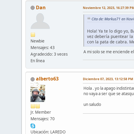
Dan
Noviembre 12, 2023, 16:27:39 P
Cita de: Markus71 en Nov
Hola! Ya te lo digo yo, 
vez debería puentear la
Newbie
con la pata de cabra. M
Mensajes: 43
A mi solo se me enciende el 
Agradecido: 3 veces
En línea
alberto63
Diciembre 07, 2023, 13:12:58 PM
Hola . yo la apago indistin
no vaya a ser que se atasque
un saludo
Jr. Member
Mensajes: 70
Ubicación: LAREDO