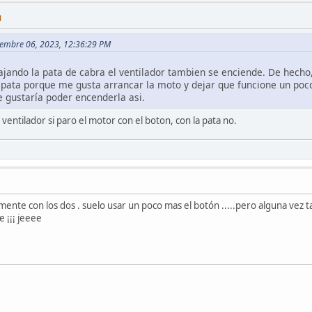
M
iembre 06, 2023, 12:36:29 PM
Bajando la pata de cabra el ventilador tambien se enciende. De hecho
 pata porque me gusta arrancar la moto y dejar que funcione un poc
e gustaría poder encenderla asi.
ventilador si paro el motor con el boton, con la pata no.
tamente con los dos . suelo usar un poco mas el botón .....pero alguna vez 
 ¡¡¡ jeeee