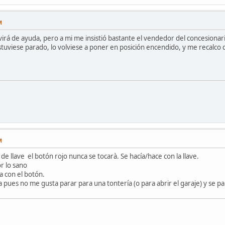
M
irá de ayuda, pero a mi me insistió bastante el vendedor del concesionario,
uviese parado, lo volviese a poner en posición encendido, y me recalco qu
M
e llave el botón rojo nunca se tocarà. Se hacía/hace con la llave.
r lo sano
ta con el botón.
a pues no me gusta parar para una tontería (o para abrir el garaje) y se