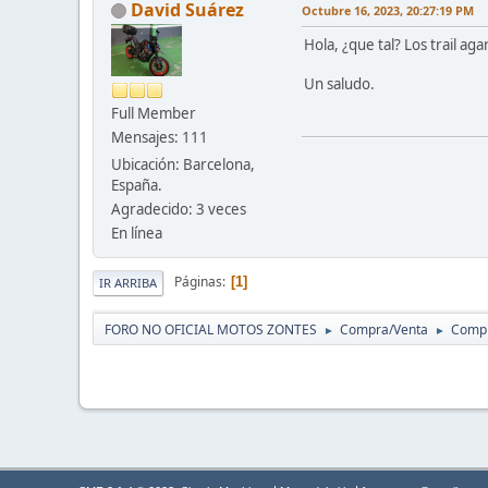
David Suárez
Octubre 16, 2023, 20:27:19 PM
Hola, ¿que tal? Los trail 
Un saludo.
Full Member
Mensajes: 111
Ubicación: Barcelona,
España.
Agradecido: 3 veces
En línea
Páginas
1
IR ARRIBA
FORO NO OFICIAL MOTOS ZONTES
Compra/Venta
Compr
►
►