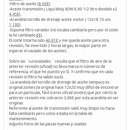
-Filtro de aceite (
8.05E
).
-Aceite transmisión ( Liqui Moly 80W 8,90 1/2 litro dividido x2
4,45E
).
-Arandela tornillo de drenaje aceite motor ( 12x18 10 uni.
1,10E
).
-Espuma filtro variador (no tocaba cambiarla pero por el coste
la he cambiado
6E
).
El costé total ha sido
40,81E
y me queda aceite para otra
revisión, he invertido 2 horas largas, la mayor parte en
esperar el vaciado de los aceites.
Sobre las ¨curiosidades ¨ resulta que el filtro de aire de la
anterior revisión (oficial) no lleva marca ni números de
referencia, el que he puesto yo SI .Y confirmo que en cada
revisión el filtro ha salido sucio.
La arandela del tornillo de drenaje de aceite tampoco es
original zontes (la original hace 12x20 muy difícil de encontrar
para un particular, fácil si eres oficial zontes) que por cierto la
anterior revisión me cobraron 3,86E por esta arandela sin ser
original.
Referente al aceite de transmisión salió muy limpio no hacia
falta cambiarlo pero como estaba en la tabla de
mantenimiento.
Adjunto fotos de las piezas nuevas y usadas: